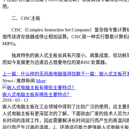
用。
二、CISC主板
CISC（Complex Instruction Set Co
值传送进存放器或停止相加运算。CISC是一种实行整套计算
MIPS)。
独具特色的嵌入式主板会具有尺度小、高集成度、低功耗等
而如今发展更为迅速且占首要地位的是RISC处置器。
上一篇：
什么样的无风扇电脑值得信赖
下一篇：
嵌入式主板开
News
/
推荐新闻
More
嵌入式电脑主板有哪些主要特点？
2019
-
03
-
13
嵌入式电脑主板在工业领域中得到了比较广泛的使用，这主要
入式电脑主板有更深层次的了解，下面就由厂家的技术人员为
长时间的连续工作，因此需要解决长时间运行而产生的高温问
运行而产生过高的温度。2、环境适应能力更强嵌入式电脑主