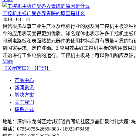
工控机主板广受各界青睐的原因是什么
2019
-
03
-
18
相信很多从事工业生产以及电脑行业的朋友对工控机主板这种
今的应用表现变得更加优质。知名媒体也表示许多工控机主板
印刷电路板和表面贴装元器件的使用材料都具有质量可靠的特
到国家要求，定位准确。2.应用效果好工控机主板的应用效
开始进行工业电脑的运行，工控机主板马上可以做出响应反馈，
More
【关闭窗口】
【打印】
产品中心
新闻资讯
解决方案
关于我们
联系方式
地址：
深圳市龙岗区龙城街道黄阁坑社区京基御景时代大厦1栋1
电话：
0755-
0755-26654883 / 18923476458