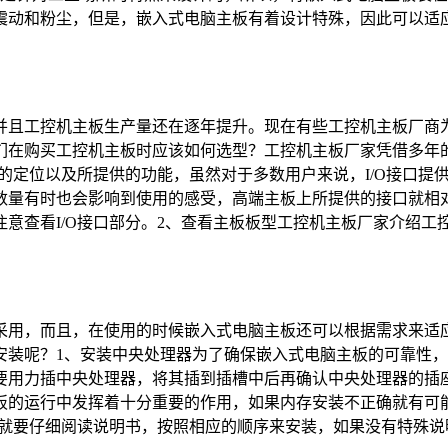
动和粉尘，但是，嵌入式电脑主板有着设计特殊，因此可以适应各
并且工控机主板生产量还在逐年提升。现在有些工控机主板厂商
在购买工控机主板时应该如何选型？工控机主板厂家凭借多年的
的定位以及所提供的功能，虽然对于多数用户来说，I/O接口提供
数量有时也会影响到使用的感受，高端主板上所提供的接口就相对
查看I/O接口部分。2、查看主板板型工控机主板厂家介绍工控机
采用，而且，在使用的时候嵌入式电脑主板还可以根据需求来适
安装呢？1、安装中央处理器为了确保嵌入式电脑主板的可靠性
要用力插中央处理器，将其插到插槽中后再确认中央处理器的插
板的运行中发挥着十分重要的作用，如果内存安装不正确就有可
就要仔细阅读说明书，按照相应的顺序来安装，如果没有特殊说明