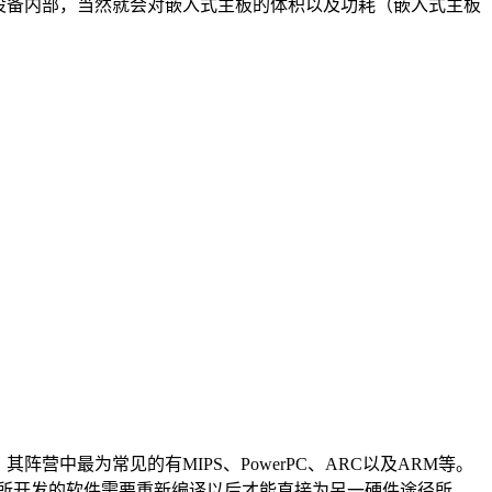
到设备内部，当然就会对嵌入式主板的体积以及功耗（嵌入式主板
广泛，其阵营中最为常见的有MIPS、PowerPC、ARC以及ARM等。
上所开发的软件需要重新编译以后才能直接为另一硬件途径所