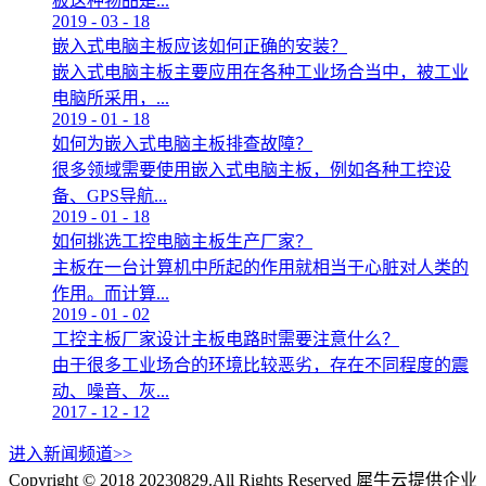
板这种物品是...
2019
-
03
-
18
嵌入式电脑主板应该如何正确的安装？
嵌入式电脑主板主要应用在各种工业场合当中，被工业
电脑所采用，...
2019
-
01
-
18
如何为嵌入式电脑主板排查故障？
很多领域需要使用嵌入式电脑主板，例如各种工控设
备、GPS导航...
2019
-
01
-
18
如何挑选工控电脑主板生产厂家？
主板在一台计算机中所起的作用就相当于心脏对人类的
作用。而计算...
2019
-
01
-
02
工控主板厂家设计主板电路时需要注意什么？
由于很多工业场合的环境比较恶劣，存在不同程度的震
动、噪音、灰...
2017
-
12
-
12
进入新闻频道>>
Copyright © 2018 20230829.All Rights Reserved
犀牛云提供企业