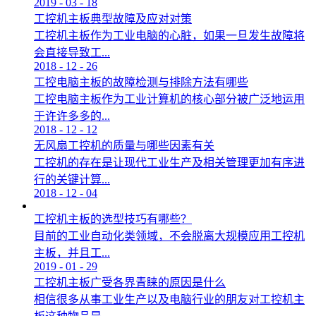
2019
-
03
-
18
工控机主板典型故障及应对对策
工控机主板作为工业电脑的心脏，如果一旦发生故障将
会直接导致工...
2018
-
12
-
26
工控电脑主板的故障检测与排除方法有哪些
工控电脑主板作为工业计算机的核心部分被广泛地运用
于许许多多的...
2018
-
12
-
12
无风扇工控机的质量与哪些因素有关
工控机的存在是让现代工业生产及相关管理更加有序进
行的关键计算...
2018
-
12
-
04
工控机主板的选型技巧有哪些？
目前的工业自动化类领域，不会脱离大规模应用工控机
主板，并且工...
2019
-
01
-
29
工控机主板广受各界青睐的原因是什么
相信很多从事工业生产以及电脑行业的朋友对工控机主