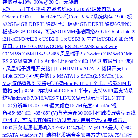
存储湿度10%~90% @30℃，无凝结
B款-21.5寸工业平板
产品名称BST-2105处理器可选 lntel
Celeron J1900 lntel 4/6/7/8代Core i3/i5/i7系统内存J1900: 板
载2GB/4GB DDR3L酷睿4代：板载4GB DDR3L酷睿6/7/8代：
板载4/8GB DDR4，可选SODIMM插槽网络2x GbE RJ45 Intel®
i211-ATI/O接口3 x USB2.0, 1 x USB3.0, 内置1xUSB2.0 加密狗
接口2 x DB-9 COM1&COM2,RS-232/422/4852 x 3-wire
COM3&COM4 RS-232/485 凤凰端子2 x 3-wire COM5&COM6
RS-232凤凰端子1 x Audio Line-out2 x 8Ω 1W 功放输出 (可选)1
x 凤凰端子远程开关接口1 x HDMI1 x AT/ATX 拨码开关1 x
14bit GPIO (可选)存储1 x MSATA1 x SATA(2.5'SATA )1 x
M.2(仅酷睿系列支持)扩展槽Mini-PCIE x 1 全卡，板载SIM卡
插槽,支持3G/4G 模块Mini-PCIE x 1 半卡，支持WIFI蓝支持系
统Windows® 7/8/10,WES 7,LINUX显示显示尺寸21.5' TFT-
LCD分辨率1920x1080最大颜色16.7M亮度250 cd/m²视
角-85~85° (H), -85~85° (V)背光寿命30,000小时触摸屏类型五线
电阻式，可选电容触摸屏透过率78%使用寿命250克点击，
1000万次电源电源输入9~36V DC功耗12V @1.3A最大（16G
mSATA,windows 7）结构材质铝合金安装方式VESA 75/ 面板