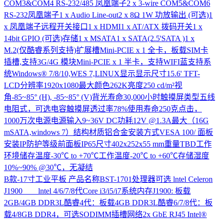
COM3&COM4 RS-232/485 凤凰端子2 x 3-wire COM5&COM6
RS-232凤凰端子1 x Audio Line-out2 x 8Ω 1W 功放输出 (可选)1
x 凤凰端子远程开关接口1 x HDMI1 x AT/ATX 拨码开关1 x
14bit GPIO (可选)存储1 x MSATA1 x SATA(2.5'SATA )1 x
M.2(仅酷睿系列支持)扩展槽Mini-PCIE x 1 全卡，板载SIM卡
插槽,支持3G/4G 模块Mini-PCIE x 1 半卡，支持WIFI蓝支持系
统Windows® 7/8/10,WES 7,LINUX显示显示尺寸15.6' TFT-
LCD分辨率1920x1080最大颜色262K亮度250 cd/m²视
角-85~85° (H), -85~85° (V)背光寿命30,000小时触摸屏类型五线
电阻式，可选电容触摸屏透过率78%使用寿命250克点击，
1000万次电源电源输入9~36V DC功耗12V @1.3A最大（16G
mSATA,windows 7）结构材质铝合金安装方式VESA 100/ 面板
安装IP防护等级前面板IP65尺寸402x252x55 mm重量TBD工作
环境储存温度-30℃ to +70℃工作温度-20℃ to +60℃存储湿度
10%~90% @30℃，无凝结
B款-17寸工业平板
产品名称BST-1701处理器可选 lntel Celeron
J1900 lntel 4/6/7/8代Core i3/i5/i7系统内存J1900: 板载
2GB/4GB DDR3L酷睿4代：板载4GB DDR3L酷睿6/7/8代：板
载4/8GB DDR4，可选SODIMM插槽网络2x GbE RJ45 Intel®