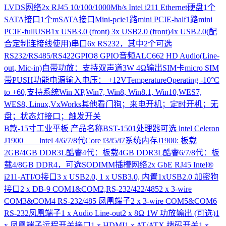
LVDS网络2x RJ45 10/100/1000Mb/s Intel i211 Ethernet硬盘1个
SATA接口1个mSATA接口Mini-pcie1路mini PCIE-half1路mini
PCIE-fullUSB1x USB3.0 (front) 3x USB2.0 (front)4x USB2.0(配
合定制连接线使用)串口6x RS232，其中2个可选
RS232/RS485/RS422GPIO8 GPIO音频ALC662 HD Audio(Line-
out, Mic-in)自带功放：支持双声道3W 4Ω输出SIM卡micro SIM
带PUSH功能电源输入电压： +12VTemperatureOperating -10°C
to +60,支持系统Win XP,Win7, Win8, Win8.1, Win10,WES7,
WES8, Linux,VxWorks其他看门狗；来电开机；定时开机；无
盘；状态灯接口；触发开关
B款-15寸工业平板
产品名称BST-1501处理器可选 lntel Celeron
J1900 lntel 4/6/7/8代Core i3/i5/i7系统内存J1900: 板载
2GB/4GB DDR3L酷睿4代：板载4GB DDR3L酷睿6/7/8代：板
载4/8GB DDR4，可选SODIMM插槽网络2x GbE RJ45 Intel®
i211-ATI/O接口3 x USB2.0, 1 x USB3.0, 内置1xUSB2.0 加密狗
接口2 x DB-9 COM1&COM2,RS-232/422/4852 x 3-wire
COM3&COM4 RS-232/485 凤凰端子2 x 3-wire COM5&COM6
RS-232凤凰端子1 x Audio Line-out2 x 8Ω 1W 功放输出 (可选)1
x 凤凰端子远程开关接口1 x HDMI1 x AT/ATX 拨码开关1 x