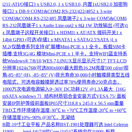
i211-ATI/O接口3 x USB2.0, 1 x USB3.0, 内置1xUSB2.0 加密狗
接口2 x DB-9 COM1&COM2,RS-232/422/4852 x 3-wire
COM3&COM4 RS-232/485 凤凰端子2 x 3-wire COM5&COM6
RS-232凤凰端子1 x Audio Line-out2 x 8Ω 1W 功放输出 (可选)1
x 凤凰端子远程开关接口1 x HDMI1 x AT/ATX 拨码开关1 x
14bit GPIO (可选)存储1 x MSATA1 x SATA(2.5'SATA )1 x
M.2(仅酷睿系列支持)扩展槽Mini-PCIE x 1 全卡，板载SIM卡
插槽,支持3G/4G 模块Mini-PCIE x 1 半卡，支持WIFI蓝支持系
统Windows® 7/8/10,WES 7,LINUX显示显示尺寸17' TFT-LCD
分辨率1024x768(可选800x600)最大颜色16.2M亮度500 cd/m²视
角-85~85° (H), -85~85° (V)背光寿命30,000小时触摸屏类型五线
电阻式，可选电容触摸屏透过率78%使用寿命250克点击，
1000万次电源电源输入9~36V DC功耗12V @1.3A最大（16G
mSATA,windows 7）结构材质铝合金安装方式VESA 75/ 面板
安装IP防护等级前面板IP65尺寸318.8 x 245.0 x 56.5 mm重量
TBD工作环境储存温度-30℃ to +70℃工作温度-20℃ to +60℃
存储湿度10%~90% @30℃，无凝结
B款-19寸工业平板
产品名称BST-1901处理器可选 lntel Celeron
J1900 lntel 4/6/7/8代Core i3/i5/i7系统内存J1900: 板载