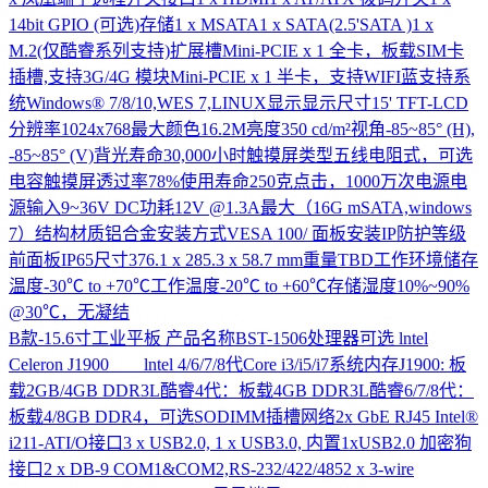
14bit GPIO (可选)存储1 x MSATA1 x SATA(2.5'SATA )1 x
M.2(仅酷睿系列支持)扩展槽Mini-PCIE x 1 全卡，板载SIM卡
插槽,支持3G/4G 模块Mini-PCIE x 1 半卡，支持WIFI蓝支持系
统Windows® 7/8/10,WES 7,LINUX显示显示尺寸15' TFT-LCD
分辨率1024x768最大颜色16.2M亮度350 cd/m²视角-85~85° (H),
-85~85° (V)背光寿命30,000小时触摸屏类型五线电阻式，可选
电容触摸屏透过率78%使用寿命250克点击，1000万次电源电
源输入9~36V DC功耗12V @1.3A最大（16G mSATA,windows
7）结构材质铝合金安装方式VESA 100/ 面板安装IP防护等级
前面板IP65尺寸376.1 x 285.3 x 58.7 mm重量TBD工作环境储存
温度-30℃ to +70℃工作温度-20℃ to +60℃存储湿度10%~90%
@30℃，无凝结
B款-15.6寸工业平板
产品名称BST-1506处理器可选 lntel
Celeron J1900 lntel 4/6/7/8代Core i3/i5/i7系统内存J1900: 板
载2GB/4GB DDR3L酷睿4代：板载4GB DDR3L酷睿6/7/8代：
板载4/8GB DDR4，可选SODIMM插槽网络2x GbE RJ45 Intel®
i211-ATI/O接口3 x USB2.0, 1 x USB3.0, 内置1xUSB2.0 加密狗
接口2 x DB-9 COM1&COM2,RS-232/422/4852 x 3-wire