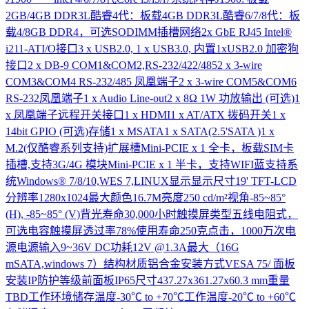
2GB/4GB DDR3L酷睿4代：板载4GB DDR3L酷睿6/7/8代：板
载4/8GB DDR4，可选SODIMM插槽网络2x GbE RJ45 Intel®
i211-ATI/O接口3 x USB2.0, 1 x USB3.0, 内置1xUSB2.0 加密狗
接口2 x DB-9 COM1&COM2,RS-232/422/4852 x 3-wire
COM3&COM4 RS-232/485 凤凰端子2 x 3-wire COM5&COM6
RS-232凤凰端子1 x Audio Line-out2 x 8Ω 1W 功放输出 (可选)1
x 凤凰端子远程开关接口1 x HDMI1 x AT/ATX 拨码开关1 x
14bit GPIO (可选)存储1 x MSATA1 x SATA(2.5'SATA )1 x
M.2(仅酷睿系列支持)扩展槽Mini-PCIE x 1 全卡，板载SIM卡
插槽,支持3G/4G 模块Mini-PCIE x 1 半卡，支持WIFI蓝支持系
统Windows® 7/8/10,WES 7,LINUX显示显示尺寸19' TFT-LCD
分辨率1280x1024最大颜色16.7M亮度250 cd/m²视角-85~85°
(H), -85~85° (V)背光寿命30,000小时触摸屏类型五线电阻式，
可选电容触摸屏透过率78%使用寿命250克点击，1000万次电
源电源输入9~36V DC功耗12V @1.3A最大（16G
mSATA,windows 7）结构材质铝合金安装方式VESA 75/ 面板
安装IP防护等级前面板IP65尺寸437.27x361.27x60.3 mm重量
TBD工作环境储存温度-30℃ to +70℃工作温度-20℃ to +60℃