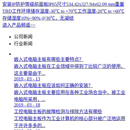
安装IP防护等级前面板IP65尺寸534.42x327.94x62.09 mm重量
TBD工作环境储存温度-30℃ to +70℃工作温度-20℃ to +60℃
存储湿度10%~90% @30℃，无凝结
进入产品频道>>
公司新闻
行业新闻
嵌入式电脑主板有哪些主要特点？
嵌入式电脑主板在工业领域中得到了比较广泛的使用，
这主要是由于...
2019
-
03
-
13
嵌入式电脑主板应该如何正确的安装？
嵌入式电脑主板主要应用在各种工业场合当中，被工业
电脑所采用，...
2019
-
03
-
18
工控电脑主板的故障检测与排除方法有哪些
工控电脑主板作为工业计算机的核心部分被广泛地运用
于许许多多的...