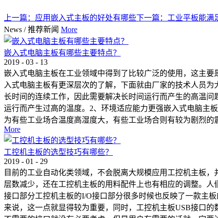
上一篇：
应用嵌入式主板的好处有哪些
下一篇：
工业平板能满
News
/
推荐新闻
More
嵌入式电脑主板有哪些主要特点？
2019
-
03
-
13
嵌入式电脑主板在工业领域中得到了比较广泛的使用，这主要
入式电脑主板有更深层次的了解，下面就由厂家的技术人员为
长时间的连续工作，因此需要解决长时间运行而产生的高温问
运行而产生过高的温度。2、环境适应能力更强嵌入式电脑主
为有些工业场合温度高湿度大，有些工业场合则有较为剧烈的震
More
工控机主板的选型技巧有哪些？
2019
-
01
-
29
目前的工业自动化类领域，不会脱离大规模应用工控机主板，
层数减少，还在工控机主板的用料配件上也有相应的调整。人们
接口部分工控机主板的I/O接口部分很多时候也反映了一款主板
来说，这一点就显得较为重要，同时，工控机主板USB接口的