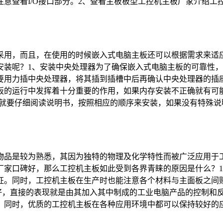
查看I/O接口部分。2、查看主板板型工控机主板厂家介绍工控机
采用，而且，在使用的时候嵌入式电脑主板还可以根据需求来适
安装呢？1、安装中央处理器为了确保嵌入式电脑主板的可靠性
要用力插中央处理器，将其插到插槽中后再确认中央处理器的插
板的运行中发挥着十分重要的作用，如果内存安装不正确就有可
就要仔细阅读说明书，按照相应的顺序来安装，如果没有特殊说明
物品是较为熟悉，其因为独特的物理及化学特性而被广泛应用于
厂家口碑好，那么工控机主板如此受到各界青睐的原因是什么？1
征。同时，工控机主板在生产时也能注意各个材料与主面板之间
果好，直接的表现就是由其加入其中制成的工业电脑产品的控制和
同时，优质的工控机主板在各种应用环境中都可以保持较好的应用效