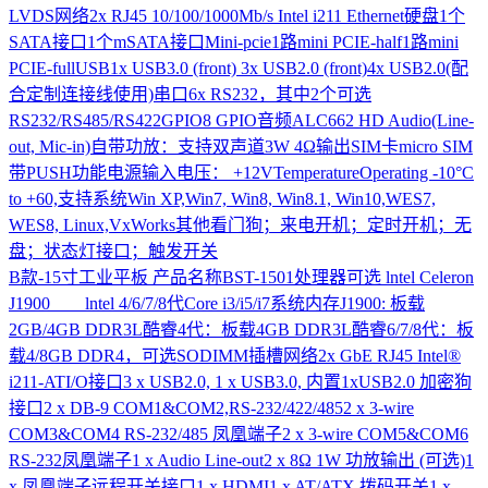
LVDS网络2x RJ45 10/100/1000Mb/s Intel i211 Ethernet硬盘1个
SATA接口1个mSATA接口Mini-pcie1路mini PCIE-half1路mini
PCIE-fullUSB1x USB3.0 (front) 3x USB2.0 (front)4x USB2.0(配
合定制连接线使用)串口6x RS232，其中2个可选
RS232/RS485/RS422GPIO8 GPIO音频ALC662 HD Audio(Line-
out, Mic-in)自带功放：支持双声道3W 4Ω输出SIM卡micro SIM
带PUSH功能电源输入电压： +12VTemperatureOperating -10°C
to +60,支持系统Win XP,Win7, Win8, Win8.1, Win10,WES7,
WES8, Linux,VxWorks其他看门狗；来电开机；定时开机；无
盘；状态灯接口；触发开关
B款-15寸工业平板
产品名称BST-1501处理器可选 lntel Celeron
J1900 lntel 4/6/7/8代Core i3/i5/i7系统内存J1900: 板载
2GB/4GB DDR3L酷睿4代：板载4GB DDR3L酷睿6/7/8代：板
载4/8GB DDR4，可选SODIMM插槽网络2x GbE RJ45 Intel®
i211-ATI/O接口3 x USB2.0, 1 x USB3.0, 内置1xUSB2.0 加密狗
接口2 x DB-9 COM1&COM2,RS-232/422/4852 x 3-wire
COM3&COM4 RS-232/485 凤凰端子2 x 3-wire COM5&COM6
RS-232凤凰端子1 x Audio Line-out2 x 8Ω 1W 功放输出 (可选)1
x 凤凰端子远程开关接口1 x HDMI1 x AT/ATX 拨码开关1 x