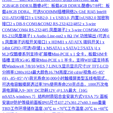
2GB/4GB DDR3L酷睿4代：板载4GB DDR3L酷睿6/7/8代：板
载4/8GB DDR4，可选SODIMM插槽网络2x GbE RJ45 Intel®
i211-ATI/O接口3 x USB2.0, 1 x USB3.0, 内置1xUSB2.0 加密狗
接口2 x DB-9 COM1&COM2,RS-232/422/4852 x 3-wire
COM3&COM4 RS-232/485 凤凰端子2 x 3-wire COM5&COM6
RS-232凤凰端子1 x Audio Line-out2 x 8Ω 1W 功放输出 (可选)1
x 凤凰端子远程开关接口1 x HDMI1 x AT/ATX 拨码开关1 x
14bit GPIO (可选)存储1 x MSATA1 x SATA(2.5'SATA )1 x
M.2(仅酷睿系列支持)扩展槽Mini-PCIE x 1 全卡，板载SIM卡
插槽,支持3G/4G 模块Mini-PCIE x 1 半卡，支持WIFI蓝支持系
统Windows® 7/8/10,WES 7,LINUX显示显示尺寸19' TFT-LCD
分辨率1280x1024最大颜色16.7M亮度250 cd/m²视角-85~85°
(H), -85~85° (V)背光寿命30,000小时触摸屏类型五线电阻式，
可选电容触摸屏透过率78%使用寿命250克点击，1000万次电
源电源输入9~36V DC功耗12V @1.3A最大（16G
mSATA,windows 7）结构材质铝合金安装方式VESA 75/ 面板
安装IP防护等级前面板IP65尺寸437.27x361.27x60.3 mm重量
TBD工作环境储存温度-30℃ to +70℃工作温度-20℃ to +60℃