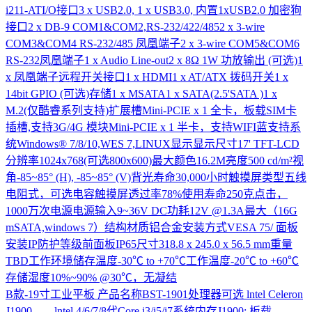
i211-ATI/O接口3 x USB2.0, 1 x USB3.0, 内置1xUSB2.0 加密狗
接口2 x DB-9 COM1&COM2,RS-232/422/4852 x 3-wire
COM3&COM4 RS-232/485 凤凰端子2 x 3-wire COM5&COM6
RS-232凤凰端子1 x Audio Line-out2 x 8Ω 1W 功放输出 (可选)1
x 凤凰端子远程开关接口1 x HDMI1 x AT/ATX 拨码开关1 x
14bit GPIO (可选)存储1 x MSATA1 x SATA(2.5'SATA )1 x
M.2(仅酷睿系列支持)扩展槽Mini-PCIE x 1 全卡，板载SIM卡
插槽,支持3G/4G 模块Mini-PCIE x 1 半卡，支持WIFI蓝支持系
统Windows® 7/8/10,WES 7,LINUX显示显示尺寸17' TFT-LCD
分辨率1024x768(可选800x600)最大颜色16.2M亮度500 cd/m²视
角-85~85° (H), -85~85° (V)背光寿命30,000小时触摸屏类型五线
电阻式，可选电容触摸屏透过率78%使用寿命250克点击，
1000万次电源电源输入9~36V DC功耗12V @1.3A最大（16G
mSATA,windows 7）结构材质铝合金安装方式VESA 75/ 面板
安装IP防护等级前面板IP65尺寸318.8 x 245.0 x 56.5 mm重量
TBD工作环境储存温度-30℃ to +70℃工作温度-20℃ to +60℃
存储湿度10%~90% @30℃，无凝结
B款-19寸工业平板
产品名称BST-1901处理器可选 lntel Celeron
J1900 lntel 4/6/7/8代Core i3/i5/i7系统内存J1900: 板载