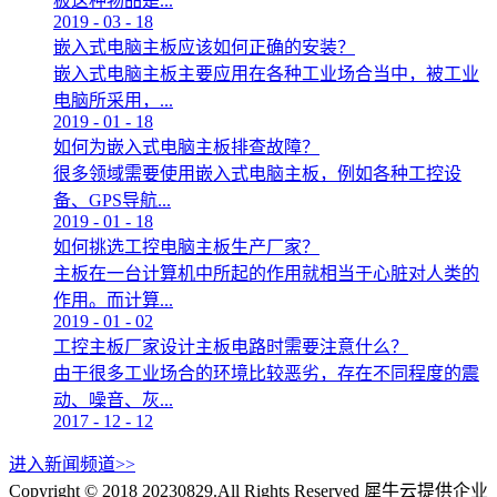
板这种物品是...
2019
-
03
-
18
嵌入式电脑主板应该如何正确的安装？
嵌入式电脑主板主要应用在各种工业场合当中，被工业
电脑所采用，...
2019
-
01
-
18
如何为嵌入式电脑主板排查故障？
很多领域需要使用嵌入式电脑主板，例如各种工控设
备、GPS导航...
2019
-
01
-
18
如何挑选工控电脑主板生产厂家？
主板在一台计算机中所起的作用就相当于心脏对人类的
作用。而计算...
2019
-
01
-
02
工控主板厂家设计主板电路时需要注意什么？
由于很多工业场合的环境比较恶劣，存在不同程度的震
动、噪音、灰...
2017
-
12
-
12
进入新闻频道>>
Copyright © 2018 20230829.All Rights Reserved
犀牛云提供企业