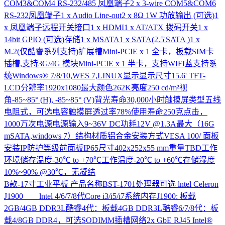
COM3&COM4 RS-232/485 凤凰端子2 x 3-wire COM5&COM6
RS-232凤凰端子1 x Audio Line-out2 x 8Ω 1W 功放输出 (可选)1
x 凤凰端子远程开关接口1 x HDMI1 x AT/ATX 拨码开关1 x
14bit GPIO (可选)存储1 x MSATA1 x SATA(2.5'SATA )1 x
M.2(仅酷睿系列支持)扩展槽Mini-PCIE x 1 全卡，板载SIM卡
插槽,支持3G/4G 模块Mini-PCIE x 1 半卡，支持WIFI蓝支持系
统Windows® 7/8/10,WES 7,LINUX显示显示尺寸15.6' TFT-
LCD分辨率1920x1080最大颜色262K亮度250 cd/m²视
角-85~85° (H), -85~85° (V)背光寿命30,000小时触摸屏类型五线
电阻式，可选电容触摸屏透过率78%使用寿命250克点击，
1000万次电源电源输入9~36V DC功耗12V @1.3A最大（16G
mSATA,windows 7）结构材质铝合金安装方式VESA 100/ 面板
安装IP防护等级前面板IP65尺寸402x252x55 mm重量TBD工作
环境储存温度-30℃ to +70℃工作温度-20℃ to +60℃存储湿度
10%~90% @30℃，无凝结
B款-17寸工业平板
产品名称BST-1701处理器可选 lntel Celeron
J1900 lntel 4/6/7/8代Core i3/i5/i7系统内存J1900: 板载
2GB/4GB DDR3L酷睿4代：板载4GB DDR3L酷睿6/7/8代：板
载4/8GB DDR4，可选SODIMM插槽网络2x GbE RJ45 Intel®