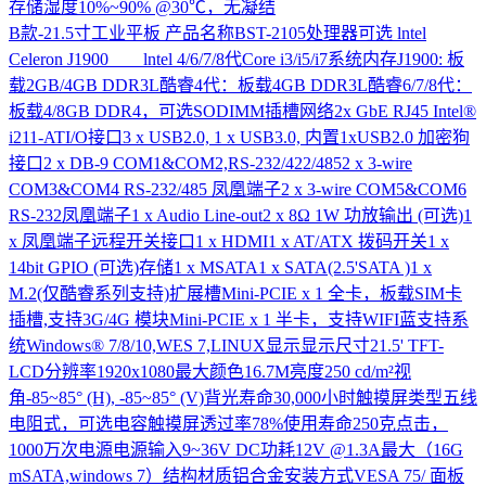
存储湿度10%~90% @30℃，无凝结
B款-21.5寸工业平板
产品名称BST-2105处理器可选 lntel
Celeron J1900 lntel 4/6/7/8代Core i3/i5/i7系统内存J1900: 板
载2GB/4GB DDR3L酷睿4代：板载4GB DDR3L酷睿6/7/8代：
板载4/8GB DDR4，可选SODIMM插槽网络2x GbE RJ45 Intel®
i211-ATI/O接口3 x USB2.0, 1 x USB3.0, 内置1xUSB2.0 加密狗
接口2 x DB-9 COM1&COM2,RS-232/422/4852 x 3-wire
COM3&COM4 RS-232/485 凤凰端子2 x 3-wire COM5&COM6
RS-232凤凰端子1 x Audio Line-out2 x 8Ω 1W 功放输出 (可选)1
x 凤凰端子远程开关接口1 x HDMI1 x AT/ATX 拨码开关1 x
14bit GPIO (可选)存储1 x MSATA1 x SATA(2.5'SATA )1 x
M.2(仅酷睿系列支持)扩展槽Mini-PCIE x 1 全卡，板载SIM卡
插槽,支持3G/4G 模块Mini-PCIE x 1 半卡，支持WIFI蓝支持系
统Windows® 7/8/10,WES 7,LINUX显示显示尺寸21.5' TFT-
LCD分辨率1920x1080最大颜色16.7M亮度250 cd/m²视
角-85~85° (H), -85~85° (V)背光寿命30,000小时触摸屏类型五线
电阻式，可选电容触摸屏透过率78%使用寿命250克点击，
1000万次电源电源输入9~36V DC功耗12V @1.3A最大（16G
mSATA,windows 7）结构材质铝合金安装方式VESA 75/ 面板