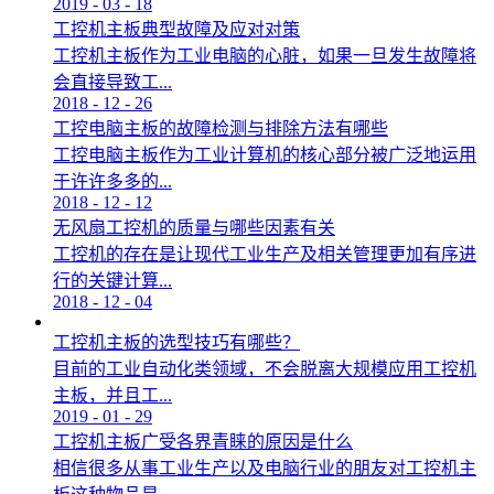
2019
-
03
-
18
工控机主板典型故障及应对对策
工控机主板作为工业电脑的心脏，如果一旦发生故障将
会直接导致工...
2018
-
12
-
26
工控电脑主板的故障检测与排除方法有哪些
工控电脑主板作为工业计算机的核心部分被广泛地运用
于许许多多的...
2018
-
12
-
12
无风扇工控机的质量与哪些因素有关
工控机的存在是让现代工业生产及相关管理更加有序进
行的关键计算...
2018
-
12
-
04
工控机主板的选型技巧有哪些？
目前的工业自动化类领域，不会脱离大规模应用工控机
主板，并且工...
2019
-
01
-
29
工控机主板广受各界青睐的原因是什么
相信很多从事工业生产以及电脑行业的朋友对工控机主