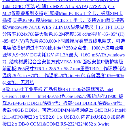
14bit GPIO (可选)存储1 x MSATA1 x SATA(2.5'SATA )1 x
M.2(仅酷睿系列支持)扩展槽Mini-PCIE x 1 全卡，板载SIM卡
插槽,支持3G/4G 模块Mini-PCIE x 1 半卡，支持WIFI蓝支持系
统Windows® 7/8/10,WES 7,LINUX显示显示尺寸15' TFT-LCD
分辨率1024x768最大颜色16.2M亮度350 cd/m²视角-85~85° (H),
-85~85° (V)背光寿命30,000小时触摸屏类型五线电阻式，可选
电容触摸屏透过率78%使用寿命250克点击，1000万次电源电
源输入9~36V DC功耗12V @1.3A最大（16G mSATA,windows
7）结构材质铝合金安装方式VESA 100/ 面板安装IP防护等级
前面板IP65尺寸376.1 x 285.3 x 58.7 mm重量TBD工作环境储存
温度-30℃ to +70℃工作温度-20℃ to +60℃存储湿度10%~90%
@30℃，无凝结
B款-15.6寸工业平板
产品名称BST-1506处理器可选 lntel
Celeron J1900 lntel 4/6/7/8代Core i3/i5/i7系统内存J1900: 板
载2GB/4GB DDR3L酷睿4代：板载4GB DDR3L酷睿6/7/8代：
板载4/8GB DDR4，可选SODIMM插槽网络2x GbE RJ45 Intel®
i211-ATI/O接口3 x USB2.0, 1 x USB3.0, 内置1xUSB2.0 加密狗
接口2 x DB-9 COM1&COM2,RS-232/422/4852 x 3-wire