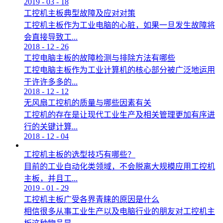
2019
-
03
-
18
工控机主板典型故障及应对对策
工控机主板作为工业电脑的心脏，如果一旦发生故障将
会直接导致工...
2018
-
12
-
26
工控电脑主板的故障检测与排除方法有哪些
工控电脑主板作为工业计算机的核心部分被广泛地运用
于许许多多的...
2018
-
12
-
12
无风扇工控机的质量与哪些因素有关
工控机的存在是让现代工业生产及相关管理更加有序进
行的关键计算...
2018
-
12
-
04
工控机主板的选型技巧有哪些？
目前的工业自动化类领域，不会脱离大规模应用工控机
主板，并且工...
2019
-
01
-
29
工控机主板广受各界青睐的原因是什么
相信很多从事工业生产以及电脑行业的朋友对工控机主