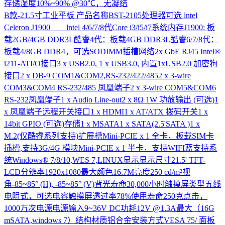
存储湿度10%~90% @30℃，无凝结
B款-21.5寸工业平板
产品名称BST-2105处理器可选 lntel
Celeron J1900 lntel 4/6/7/8代Core i3/i5/i7系统内存J1900: 板
载2GB/4GB DDR3L酷睿4代：板载4GB DDR3L酷睿6/7/8代：
板载4/8GB DDR4，可选SODIMM插槽网络2x GbE RJ45 Intel®
i211-ATI/O接口3 x USB2.0, 1 x USB3.0, 内置1xUSB2.0 加密狗
接口2 x DB-9 COM1&COM2,RS-232/422/4852 x 3-wire
COM3&COM4 RS-232/485 凤凰端子2 x 3-wire COM5&COM6
RS-232凤凰端子1 x Audio Line-out2 x 8Ω 1W 功放输出 (可选)1
x 凤凰端子远程开关接口1 x HDMI1 x AT/ATX 拨码开关1 x
14bit GPIO (可选)存储1 x MSATA1 x SATA(2.5'SATA )1 x
M.2(仅酷睿系列支持)扩展槽Mini-PCIE x 1 全卡，板载SIM卡
插槽,支持3G/4G 模块Mini-PCIE x 1 半卡，支持WIFI蓝支持系
统Windows® 7/8/10,WES 7,LINUX显示显示尺寸21.5' TFT-
LCD分辨率1920x1080最大颜色16.7M亮度250 cd/m²视
角-85~85° (H), -85~85° (V)背光寿命30,000小时触摸屏类型五线
电阻式，可选电容触摸屏透过率78%使用寿命250克点击，
1000万次电源电源输入9~36V DC功耗12V @1.3A最大（16G
mSATA,windows 7）结构材质铝合金安装方式VESA 75/ 面板