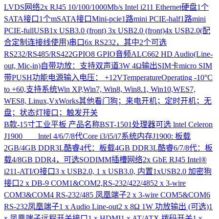
LVDS网络2x RJ45 10/100/1000Mb/s Intel i211 Ethernet硬盘1个
SATA接口1个mSATA接口Mini-pcie1路mini PCIE-half1路mini
PCIE-fullUSB1x USB3.0 (front) 3x USB2.0 (front)4x USB2.0(配
合定制连接线使用)串口6x RS232，其中2个可选
RS232/RS485/RS422GPIO8 GPIO音频ALC662 HD Audio(Line-
out, Mic-in)自带功放：支持双声道3W 4Ω输出SIM卡micro SIM
带PUSH功能电源输入电压： +12VTemperatureOperating -10°C
to +60,支持系统Win XP,Win7, Win8, Win8.1, Win10,WES7,
WES8, Linux,VxWorks其他看门狗；来电开机；定时开机；无
盘；状态灯接口；触发开关
B款-15寸工业平板
产品名称BST-1501处理器可选 lntel Celeron
J1900 lntel 4/6/7/8代Core i3/i5/i7系统内存J1900: 板载
2GB/4GB DDR3L酷睿4代：板载4GB DDR3L酷睿6/7/8代：板
载4/8GB DDR4，可选SODIMM插槽网络2x GbE RJ45 Intel®
i211-ATI/O接口3 x USB2.0, 1 x USB3.0, 内置1xUSB2.0 加密狗
接口2 x DB-9 COM1&COM2,RS-232/422/4852 x 3-wire
COM3&COM4 RS-232/485 凤凰端子2 x 3-wire COM5&COM6
RS-232凤凰端子1 x Audio Line-out2 x 8Ω 1W 功放输出 (可选)1
x 凤凰端子远程开关接口1 x HDMI1 x AT/ATX 拨码开关1 x