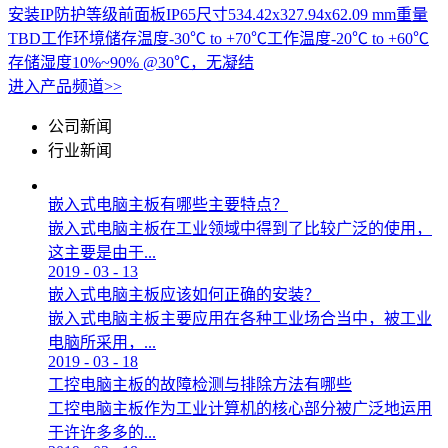
安装IP防护等级前面板IP65尺寸534.42x327.94x62.09 mm重量
TBD工作环境储存温度-30℃ to +70℃工作温度-20℃ to +60℃
存储湿度10%~90% @30℃，无凝结
进入产品频道>>
公司新闻
行业新闻
嵌入式电脑主板有哪些主要特点？
嵌入式电脑主板在工业领域中得到了比较广泛的使用，
这主要是由于...
2019
-
03
-
13
嵌入式电脑主板应该如何正确的安装？
嵌入式电脑主板主要应用在各种工业场合当中，被工业
电脑所采用，...
2019
-
03
-
18
工控电脑主板的故障检测与排除方法有哪些
工控电脑主板作为工业计算机的核心部分被广泛地运用
于许许多多的...