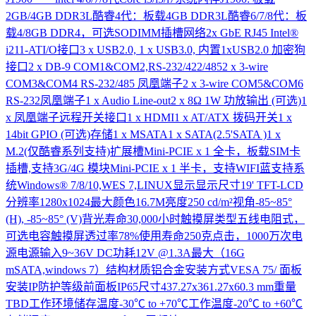
2GB/4GB DDR3L酷睿4代：板载4GB DDR3L酷睿6/7/8代：板
载4/8GB DDR4，可选SODIMM插槽网络2x GbE RJ45 Intel®
i211-ATI/O接口3 x USB2.0, 1 x USB3.0, 内置1xUSB2.0 加密狗
接口2 x DB-9 COM1&COM2,RS-232/422/4852 x 3-wire
COM3&COM4 RS-232/485 凤凰端子2 x 3-wire COM5&COM6
RS-232凤凰端子1 x Audio Line-out2 x 8Ω 1W 功放输出 (可选)1
x 凤凰端子远程开关接口1 x HDMI1 x AT/ATX 拨码开关1 x
14bit GPIO (可选)存储1 x MSATA1 x SATA(2.5'SATA )1 x
M.2(仅酷睿系列支持)扩展槽Mini-PCIE x 1 全卡，板载SIM卡
插槽,支持3G/4G 模块Mini-PCIE x 1 半卡，支持WIFI蓝支持系
统Windows® 7/8/10,WES 7,LINUX显示显示尺寸19' TFT-LCD
分辨率1280x1024最大颜色16.7M亮度250 cd/m²视角-85~85°
(H), -85~85° (V)背光寿命30,000小时触摸屏类型五线电阻式，
可选电容触摸屏透过率78%使用寿命250克点击，1000万次电
源电源输入9~36V DC功耗12V @1.3A最大（16G
mSATA,windows 7）结构材质铝合金安装方式VESA 75/ 面板
安装IP防护等级前面板IP65尺寸437.27x361.27x60.3 mm重量
TBD工作环境储存温度-30℃ to +70℃工作温度-20℃ to +60℃