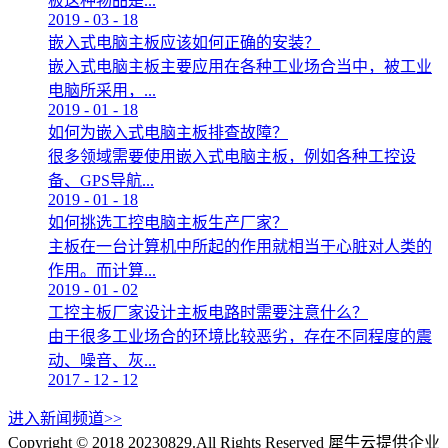
板这种物品是...
2019
-
03
-
18
嵌入式电脑主板应该如何正确的安装？
嵌入式电脑主板主要应用在各种工业场合当中，被工业
电脑所采用，...
2019
-
01
-
18
如何为嵌入式电脑主板排查故障？
很多领域需要使用嵌入式电脑主板，例如各种工控设
备、GPS导航...
2019
-
01
-
18
如何挑选工控电脑主板生产厂家？
主板在一台计算机中所起的作用就相当于心脏对人类的
作用。而计算...
2019
-
01
-
02
工控主板厂家设计主板电路时需要注意什么？
由于很多工业场合的环境比较恶劣，存在不同程度的震
动、噪音、灰...
2017
-
12
-
12
进入新闻频道>>
Copyright © 2018 20230829.All Rights Reserved
犀牛云提供企业