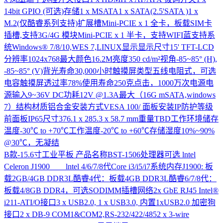
14bit GPIO (可选)存储1 x MSATA1 x SATA(2.5'SATA )1 x
M.2(仅酷睿系列支持)扩展槽Mini-PCIE x 1 全卡，板载SIM卡
插槽,支持3G/4G 模块Mini-PCIE x 1 半卡，支持WIFI蓝支持系
统Windows® 7/8/10,WES 7,LINUX显示显示尺寸15' TFT-LCD
分辨率1024x768最大颜色16.2M亮度350 cd/m²视角-85~85° (H),
-85~85° (V)背光寿命30,000小时触摸屏类型五线电阻式，可选
电容触摸屏透过率78%使用寿命250克点击，1000万次电源电
源输入9~36V DC功耗12V @1.3A最大（16G mSATA,windows
7）结构材质铝合金安装方式VESA 100/ 面板安装IP防护等级
前面板IP65尺寸376.1 x 285.3 x 58.7 mm重量TBD工作环境储存
温度-30℃ to +70℃工作温度-20℃ to +60℃存储湿度10%~90%
@30℃，无凝结
B款-15.6寸工业平板
产品名称BST-1506处理器可选 lntel
Celeron J1900 lntel 4/6/7/8代Core i3/i5/i7系统内存J1900: 板
载2GB/4GB DDR3L酷睿4代：板载4GB DDR3L酷睿6/7/8代：
板载4/8GB DDR4，可选SODIMM插槽网络2x GbE RJ45 Intel®
i211-ATI/O接口3 x USB2.0, 1 x USB3.0, 内置1xUSB2.0 加密狗
接口2 x DB-9 COM1&COM2,RS-232/422/4852 x 3-wire