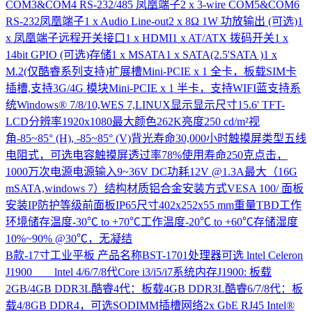
COM3&COM4 RS-232/485 凤凰端子2 x 3-wire COM5&COM6
RS-232凤凰端子1 x Audio Line-out2 x 8Ω 1W 功放输出 (可选)1
x 凤凰端子远程开关接口1 x HDMI1 x AT/ATX 拨码开关1 x
14bit GPIO (可选)存储1 x MSATA1 x SATA(2.5'SATA )1 x
M.2(仅酷睿系列支持)扩展槽Mini-PCIE x 1 全卡，板载SIM卡
插槽,支持3G/4G 模块Mini-PCIE x 1 半卡，支持WIFI蓝支持系
统Windows® 7/8/10,WES 7,LINUX显示显示尺寸15.6' TFT-
LCD分辨率1920x1080最大颜色262K亮度250 cd/m²视
角-85~85° (H), -85~85° (V)背光寿命30,000小时触摸屏类型五线
电阻式，可选电容触摸屏透过率78%使用寿命250克点击，
1000万次电源电源输入9~36V DC功耗12V @1.3A最大（16G
mSATA,windows 7）结构材质铝合金安装方式VESA 100/ 面板
安装IP防护等级前面板IP65尺寸402x252x55 mm重量TBD工作
环境储存温度-30℃ to +70℃工作温度-20℃ to +60℃存储湿度
10%~90% @30℃，无凝结
B款-17寸工业平板
产品名称BST-1701处理器可选 lntel Celeron
J1900 lntel 4/6/7/8代Core i3/i5/i7系统内存J1900: 板载
2GB/4GB DDR3L酷睿4代：板载4GB DDR3L酷睿6/7/8代：板
载4/8GB DDR4，可选SODIMM插槽网络2x GbE RJ45 Intel®