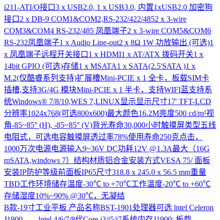
i211-ATI/O接口3 x USB2.0, 1 x USB3.0, 内置1xUSB2.0 加密狗
接口2 x DB-9 COM1&COM2,RS-232/422/4852 x 3-wire
COM3&COM4 RS-232/485 凤凰端子2 x 3-wire COM5&COM6
RS-232凤凰端子1 x Audio Line-out2 x 8Ω 1W 功放输出 (可选)1
x 凤凰端子远程开关接口1 x HDMI1 x AT/ATX 拨码开关1 x
14bit GPIO (可选)存储1 x MSATA1 x SATA(2.5'SATA )1 x
M.2(仅酷睿系列支持)扩展槽Mini-PCIE x 1 全卡，板载SIM卡
插槽,支持3G/4G 模块Mini-PCIE x 1 半卡，支持WIFI蓝支持系
统Windows® 7/8/10,WES 7,LINUX显示显示尺寸17' TFT-LCD
分辨率1024x768(可选800x600)最大颜色16.2M亮度500 cd/m²视
角-85~85° (H), -85~85° (V)背光寿命30,000小时触摸屏类型五线
电阻式，可选电容触摸屏透过率78%使用寿命250克点击，
1000万次电源电源输入9~36V DC功耗12V @1.3A最大（16G
mSATA,windows 7）结构材质铝合金安装方式VESA 75/ 面板
安装IP防护等级前面板IP65尺寸318.8 x 245.0 x 56.5 mm重量
TBD工作环境储存温度-30℃ to +70℃工作温度-20℃ to +60℃
存储湿度10%~90% @30℃，无凝结
B款-19寸工业平板
产品名称BST-1901处理器可选 lntel Celeron
J1900 lntel 4/6/7/8代Core i3/i5/i7系统内存J1900: 板载