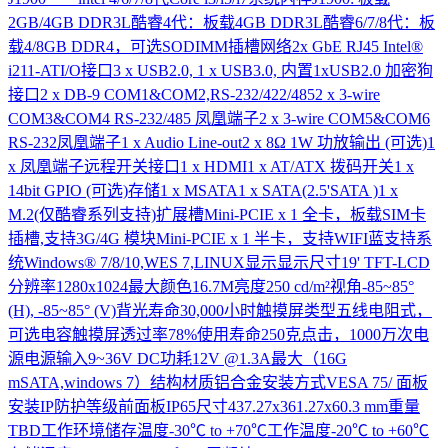
2GB/4GB DDR3L酷睿4代：板载4GB DDR3L酷睿6/7/8代：板
载4/8GB DDR4，可选SODIMM插槽网络2x GbE RJ45 Intel®
i211-ATI/O接口3 x USB2.0, 1 x USB3.0, 内置1xUSB2.0 加密狗
接口2 x DB-9 COM1&COM2,RS-232/422/4852 x 3-wire
COM3&COM4 RS-232/485 凤凰端子2 x 3-wire COM5&COM6
RS-232凤凰端子1 x Audio Line-out2 x 8Ω 1W 功放输出 (可选)1
x 凤凰端子远程开关接口1 x HDMI1 x AT/ATX 拨码开关1 x
14bit GPIO (可选)存储1 x MSATA1 x SATA(2.5'SATA )1 x
M.2(仅酷睿系列支持)扩展槽Mini-PCIE x 1 全卡，板载SIM卡
插槽,支持3G/4G 模块Mini-PCIE x 1 半卡，支持WIFI蓝支持系
统Windows® 7/8/10,WES 7,LINUX显示显示尺寸19' TFT-LCD
分辨率1280x1024最大颜色16.7M亮度250 cd/m²视角-85~85°
(H), -85~85° (V)背光寿命30,000小时触摸屏类型五线电阻式，
可选电容触摸屏透过率78%使用寿命250克点击，1000万次电
源电源输入9~36V DC功耗12V @1.3A最大（16G
mSATA,windows 7）结构材质铝合金安装方式VESA 75/ 面板
安装IP防护等级前面板IP65尺寸437.27x361.27x60.3 mm重量
TBD工作环境储存温度-30℃ to +70℃工作温度-20℃ to +60℃