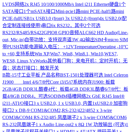
LVDS网络2x RJ45 10/100/1000Mb/s Intel i211 Ethernet硬盘1个
SATA接口1个mSATA接口Mini-pcie1路mini PCIE-half1路mini
PCIE-fullUSB1x USB3.0 (front) 3x USB2.0 (front)4x USB2.0(配
合定制连接线使用)串口6x RS232，其中2个可选
RS232/RS485/RS422GPIO8 GPIO音频ALC662 HD Audio(Line-
out, Mic-in)自带功放：支持双声道3W 4Ω输出SIM卡micro SIM
带PUSH功能电源输入电压： +12VTemperatureOperating -10°C
to +60,支持系统Win XP,Win7, Win8, Win8.1, Win10,WES7,
WES8, Linux,VxWorks其他看门狗；来电开机；定时开机；无
盘；状态灯接口；触发开关
B款-15寸工业平板
产品名称BST-1501处理器可选 lntel Celeron
J1900 lntel 4/6/7/8代Core i3/i5/i7系统内存J1900: 板载
2GB/4GB DDR3L酷睿4代：板载4GB DDR3L酷睿6/7/8代：板
载4/8GB DDR4，可选SODIMM插槽网络2x GbE RJ45 Intel®
i211-ATI/O接口3 x USB2.0, 1 x USB3.0, 内置1xUSB2.0 加密狗
接口2 x DB-9 COM1&COM2,RS-232/422/4852 x 3-wire
COM3&COM4 RS-232/485 凤凰端子2 x 3-wire COM5&COM6
RS-232凤凰端子1 x Audio Line-out2 x 8Ω 1W 功放输出 (可选)1
x 凤凰端子远程开关接口1 x HDMI1 x AT/ATX 拨码开关1 x