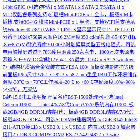
14bit GPIO (可选)存储1 x MSATA1 x SATA(2.5'SATA )1 x
M.2(仅酷睿系列支持)扩展槽Mini-PCIE x 1 全卡，板载SIM卡
插槽,支持3G/4G 模块Mini-PCIE x 1 半卡，支持WIFI蓝支持系
统Windows® 7/8/10,WES 7,LINUX显示显示尺寸15' TFT-LCD
分辨率1024x768最大颜色16.2M亮度350 cd/m²视角-85~85° (H),
-85~85° (V)背光寿命30,000小时触摸屏类型五线电阻式，可选
电容触摸屏透过率78%使用寿命250克点击，1000万次电源电
源输入9~36V DC功耗12V @1.3A最大（16G mSATA,windows
7）结构材质铝合金安装方式VESA 100/ 面板安装IP防护等级
前面板IP65尺寸376.1 x 285.3 x 58.7 mm重量TBD工作环境储存
温度-30℃ to +70℃工作温度-20℃ to +60℃存储湿度10%~90%
@30℃，无凝结
B款-15.6寸工业平板
产品名称BST-1506处理器可选 lntel
Celeron J1900 lntel 4/6/7/8代Core i3/i5/i7系统内存J1900: 板
载2GB/4GB DDR3L酷睿4代：板载4GB DDR3L酷睿6/7/8代：
板载4/8GB DDR4，可选SODIMM插槽网络2x GbE RJ45 Intel®
i211-ATI/O接口3 x USB2.0, 1 x USB3.0, 内置1xUSB2.0 加密狗
接口2 x DB-9 COM1&COM2,RS-232/422/4852 x 3-wire