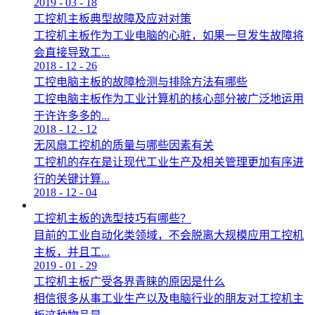
2019
-
03
-
18
工控机主板典型故障及应对对策
工控机主板作为工业电脑的心脏，如果一旦发生故障将
会直接导致工...
2018
-
12
-
26
工控电脑主板的故障检测与排除方法有哪些
工控电脑主板作为工业计算机的核心部分被广泛地运用
于许许多多的...
2018
-
12
-
12
无风扇工控机的质量与哪些因素有关
工控机的存在是让现代工业生产及相关管理更加有序进
行的关键计算...
2018
-
12
-
04
工控机主板的选型技巧有哪些？
目前的工业自动化类领域，不会脱离大规模应用工控机
主板，并且工...
2019
-
01
-
29
工控机主板广受各界青睐的原因是什么
相信很多从事工业生产以及电脑行业的朋友对工控机主