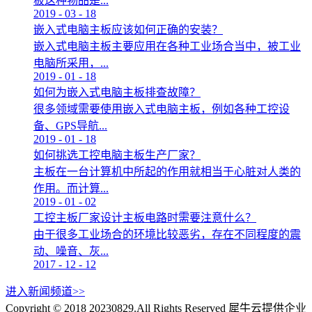
板这种物品是...
2019
-
03
-
18
嵌入式电脑主板应该如何正确的安装？
嵌入式电脑主板主要应用在各种工业场合当中，被工业
电脑所采用，...
2019
-
01
-
18
如何为嵌入式电脑主板排查故障？
很多领域需要使用嵌入式电脑主板，例如各种工控设
备、GPS导航...
2019
-
01
-
18
如何挑选工控电脑主板生产厂家？
主板在一台计算机中所起的作用就相当于心脏对人类的
作用。而计算...
2019
-
01
-
02
工控主板厂家设计主板电路时需要注意什么？
由于很多工业场合的环境比较恶劣，存在不同程度的震
动、噪音、灰...
2017
-
12
-
12
进入新闻频道>>
Copyright © 2018 20230829.All Rights Reserved
犀牛云提供企业