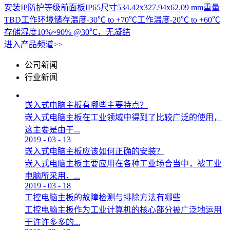
安装IP防护等级前面板IP65尺寸534.42x327.94x62.09 mm重量
TBD工作环境储存温度-30℃ to +70℃工作温度-20℃ to +60℃
存储湿度10%~90% @30℃，无凝结
进入产品频道>>
公司新闻
行业新闻
嵌入式电脑主板有哪些主要特点？
嵌入式电脑主板在工业领域中得到了比较广泛的使用，
这主要是由于...
2019
-
03
-
13
嵌入式电脑主板应该如何正确的安装？
嵌入式电脑主板主要应用在各种工业场合当中，被工业
电脑所采用，...
2019
-
03
-
18
工控电脑主板的故障检测与排除方法有哪些
工控电脑主板作为工业计算机的核心部分被广泛地运用
于许许多多的...