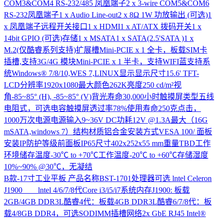
COM3&COM4 RS-232/485 凤凰端子2 x 3-wire COM5&COM6
RS-232凤凰端子1 x Audio Line-out2 x 8Ω 1W 功放输出 (可选)1
x 凤凰端子远程开关接口1 x HDMI1 x AT/ATX 拨码开关1 x
14bit GPIO (可选)存储1 x MSATA1 x SATA(2.5'SATA )1 x
M.2(仅酷睿系列支持)扩展槽Mini-PCIE x 1 全卡，板载SIM卡
插槽,支持3G/4G 模块Mini-PCIE x 1 半卡，支持WIFI蓝支持系
统Windows® 7/8/10,WES 7,LINUX显示显示尺寸15.6' TFT-
LCD分辨率1920x1080最大颜色262K亮度250 cd/m²视
角-85~85° (H), -85~85° (V)背光寿命30,000小时触摸屏类型五线
电阻式，可选电容触摸屏透过率78%使用寿命250克点击，
1000万次电源电源输入9~36V DC功耗12V @1.3A最大（16G
mSATA,windows 7）结构材质铝合金安装方式VESA 100/ 面板
安装IP防护等级前面板IP65尺寸402x252x55 mm重量TBD工作
环境储存温度-30℃ to +70℃工作温度-20℃ to +60℃存储湿度
10%~90% @30℃，无凝结
B款-17寸工业平板
产品名称BST-1701处理器可选 lntel Celeron
J1900 lntel 4/6/7/8代Core i3/i5/i7系统内存J1900: 板载
2GB/4GB DDR3L酷睿4代：板载4GB DDR3L酷睿6/7/8代：板
载4/8GB DDR4，可选SODIMM插槽网络2x GbE RJ45 Intel®