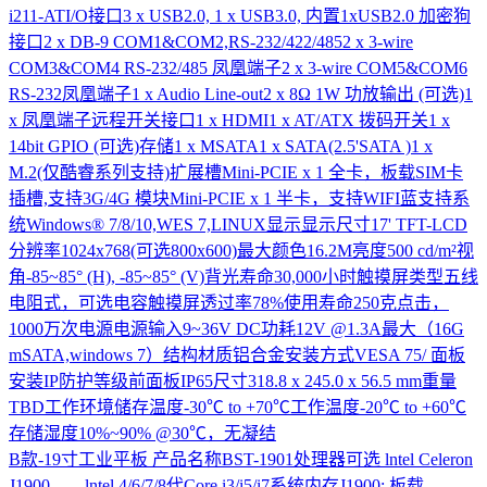
i211-ATI/O接口3 x USB2.0, 1 x USB3.0, 内置1xUSB2.0 加密狗
接口2 x DB-9 COM1&COM2,RS-232/422/4852 x 3-wire
COM3&COM4 RS-232/485 凤凰端子2 x 3-wire COM5&COM6
RS-232凤凰端子1 x Audio Line-out2 x 8Ω 1W 功放输出 (可选)1
x 凤凰端子远程开关接口1 x HDMI1 x AT/ATX 拨码开关1 x
14bit GPIO (可选)存储1 x MSATA1 x SATA(2.5'SATA )1 x
M.2(仅酷睿系列支持)扩展槽Mini-PCIE x 1 全卡，板载SIM卡
插槽,支持3G/4G 模块Mini-PCIE x 1 半卡，支持WIFI蓝支持系
统Windows® 7/8/10,WES 7,LINUX显示显示尺寸17' TFT-LCD
分辨率1024x768(可选800x600)最大颜色16.2M亮度500 cd/m²视
角-85~85° (H), -85~85° (V)背光寿命30,000小时触摸屏类型五线
电阻式，可选电容触摸屏透过率78%使用寿命250克点击，
1000万次电源电源输入9~36V DC功耗12V @1.3A最大（16G
mSATA,windows 7）结构材质铝合金安装方式VESA 75/ 面板
安装IP防护等级前面板IP65尺寸318.8 x 245.0 x 56.5 mm重量
TBD工作环境储存温度-30℃ to +70℃工作温度-20℃ to +60℃
存储湿度10%~90% @30℃，无凝结
B款-19寸工业平板
产品名称BST-1901处理器可选 lntel Celeron
J1900 lntel 4/6/7/8代Core i3/i5/i7系统内存J1900: 板载