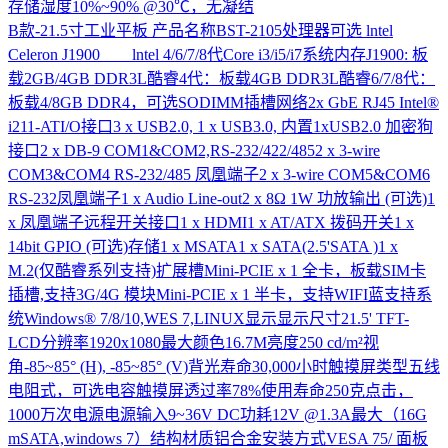
存储湿度10%~90% @30℃，无凝结
B款-21.5寸工业平板
产品名称BST-2105处理器可选 lntel
Celeron J1900 lntel 4/6/7/8代Core i3/i5/i7系统内存J1900: 板
载2GB/4GB DDR3L酷睿4代：板载4GB DDR3L酷睿6/7/8代：
板载4/8GB DDR4，可选SODIMM插槽网络2x GbE RJ45 Intel®
i211-ATI/O接口3 x USB2.0, 1 x USB3.0, 内置1xUSB2.0 加密狗
接口2 x DB-9 COM1&COM2,RS-232/422/4852 x 3-wire
COM3&COM4 RS-232/485 凤凰端子2 x 3-wire COM5&COM6
RS-232凤凰端子1 x Audio Line-out2 x 8Ω 1W 功放输出 (可选)1
x 凤凰端子远程开关接口1 x HDMI1 x AT/ATX 拨码开关1 x
14bit GPIO (可选)存储1 x MSATA1 x SATA(2.5'SATA )1 x
M.2(仅酷睿系列支持)扩展槽Mini-PCIE x 1 全卡，板载SIM卡
插槽,支持3G/4G 模块Mini-PCIE x 1 半卡，支持WIFI蓝支持系
统Windows® 7/8/10,WES 7,LINUX显示显示尺寸21.5' TFT-
LCD分辨率1920x1080最大颜色16.7M亮度250 cd/m²视
角-85~85° (H), -85~85° (V)背光寿命30,000小时触摸屏类型五线
电阻式，可选电容触摸屏透过率78%使用寿命250克点击，
1000万次电源电源输入9~36V DC功耗12V @1.3A最大（16G
mSATA,windows 7）结构材质铝合金安装方式VESA 75/ 面板