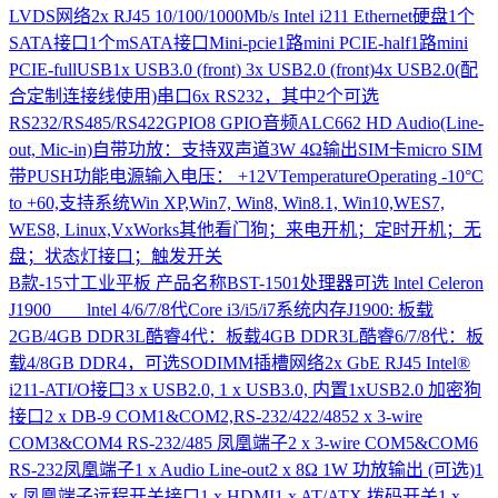
LVDS网络2x RJ45 10/100/1000Mb/s Intel i211 Ethernet硬盘1个
SATA接口1个mSATA接口Mini-pcie1路mini PCIE-half1路mini
PCIE-fullUSB1x USB3.0 (front) 3x USB2.0 (front)4x USB2.0(配
合定制连接线使用)串口6x RS232，其中2个可选
RS232/RS485/RS422GPIO8 GPIO音频ALC662 HD Audio(Line-
out, Mic-in)自带功放：支持双声道3W 4Ω输出SIM卡micro SIM
带PUSH功能电源输入电压： +12VTemperatureOperating -10°C
to +60,支持系统Win XP,Win7, Win8, Win8.1, Win10,WES7,
WES8, Linux,VxWorks其他看门狗；来电开机；定时开机；无
盘；状态灯接口；触发开关
B款-15寸工业平板
产品名称BST-1501处理器可选 lntel Celeron
J1900 lntel 4/6/7/8代Core i3/i5/i7系统内存J1900: 板载
2GB/4GB DDR3L酷睿4代：板载4GB DDR3L酷睿6/7/8代：板
载4/8GB DDR4，可选SODIMM插槽网络2x GbE RJ45 Intel®
i211-ATI/O接口3 x USB2.0, 1 x USB3.0, 内置1xUSB2.0 加密狗
接口2 x DB-9 COM1&COM2,RS-232/422/4852 x 3-wire
COM3&COM4 RS-232/485 凤凰端子2 x 3-wire COM5&COM6
RS-232凤凰端子1 x Audio Line-out2 x 8Ω 1W 功放输出 (可选)1
x 凤凰端子远程开关接口1 x HDMI1 x AT/ATX 拨码开关1 x