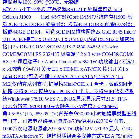
存储湿度10%~90% @30℃，无凝结
B款-21.5寸工业平板
产品名称BST-2105处理器可选 lntel
Celeron J1900 lntel 4/6/7/8代Core i3/i5/i7系统内存J1900: 板
载2GB/4GB DDR3L酷睿4代：板载4GB DDR3L酷睿6/7/8代：
板载4/8GB DDR4，可选SODIMM插槽网络2x GbE RJ45 Intel®
i211-ATI/O接口3 x USB2.0, 1 x USB3.0, 内置1xUSB2.0 加密狗
接口2 x DB-9 COM1&COM2,RS-232/422/4852 x 3-wire
COM3&COM4 RS-232/485 凤凰端子2 x 3-wire COM5&COM6
RS-232凤凰端子1 x Audio Line-out2 x 8Ω 1W 功放输出 (可选)1
x 凤凰端子远程开关接口1 x HDMI1 x AT/ATX 拨码开关1 x
14bit GPIO (可选)存储1 x MSATA1 x SATA(2.5'SATA )1 x
M.2(仅酷睿系列支持)扩展槽Mini-PCIE x 1 全卡，板载SIM卡
插槽,支持3G/4G 模块Mini-PCIE x 1 半卡，支持WIFI蓝支持系
统Windows® 7/8/10,WES 7,LINUX显示显示尺寸21.5' TFT-
LCD分辨率1920x1080最大颜色16.7M亮度250 cd/m²视
角-85~85° (H), -85~85° (V)背光寿命30,000小时触摸屏类型五线
电阻式，可选电容触摸屏透过率78%使用寿命250克点击，
1000万次电源电源输入9~36V DC功耗12V @1.3A最大（16G
mSATA,windows 7）结构材质铝合金安装方式VESA 75/ 面板