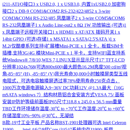
i211-ATI/O接口3 x USB2.0, 1 x USB3.0, 内置1xUSB2.0 加密狗
接口2 x DB-9 COM1&COM2,RS-232/422/4852 x 3-wire
COM3&COM4 RS-232/485 凤凰端子2 x 3-wire COM5&COM6
RS-232凤凰端子1 x Audio Line-out2 x 8Ω 1W 功放输出 (可选)1
x 凤凰端子远程开关接口1 x HDMI1 x AT/ATX 拨码开关1 x
14bit GPIO (可选)存储1 x MSATA1 x SATA(2.5'SATA )1 x
M.2(仅酷睿系列支持)扩展槽Mini-PCIE x 1 全卡，板载SIM卡
插槽,支持3G/4G 模块Mini-PCIE x 1 半卡，支持WIFI蓝支持系
统Windows® 7/8/10,WES 7,LINUX显示显示尺寸17' TFT-LCD
分辨率1024x768(可选800x600)最大颜色16.2M亮度500 cd/m²视
角-85~85° (H), -85~85° (V)背光寿命30,000小时触摸屏类型五线
电阻式，可选电容触摸屏透过率78%使用寿命250克点击，
1000万次电源电源输入9~36V DC功耗12V @1.3A最大（16G
mSATA,windows 7）结构材质铝合金安装方式VESA 75/ 面板
安装IP防护等级前面板IP65尺寸318.8 x 245.0 x 56.5 mm重量
TBD工作环境储存温度-30℃ to +70℃工作温度-20℃ to +60℃
存储湿度10%~90% @30℃，无凝结
B款-19寸工业平板
产品名称BST-1901处理器可选 lntel Celeron
J1900 lntel 4/6/7/8代Core i3/i5/i7系统内存J1900: 板载