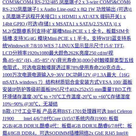
COM3&COM4 RS-232/485 凤凰端子2 x 3-wire COM5&COM6
RS-232凤凰端子1 x Audio Line-out2 x 8Ω 1W 功放输出 (可选)1
x 凤凰端子远程开关接口1 x HDMI1 x AT/ATX 拨码开关1 x
14bit GPIO (可选)存储1 x MSATA1 x SATA(2.5'SATA )1 x
M.2(仅酷睿系列支持)扩展槽Mini-PCIE x 1 全卡，板载SIM卡
插槽,支持3G/4G 模块Mini-PCIE x 1 半卡，支持WIFI蓝支持系
统Windows® 7/8/10,WES 7,LINUX显示显示尺寸15.6' TFT-
LCD分辨率1920x1080最大颜色262K亮度250 cd/m²视
角-85~85° (H), -85~85° (V)背光寿命30,000小时触摸屏类型五线
电阻式，可选电容触摸屏透过率78%使用寿命250克点击，
1000万次电源电源输入9~36V DC功耗12V @1.3A最大（16G
mSATA,windows 7）结构材质铝合金安装方式VESA 100/ 面板
安装IP防护等级前面板IP65尺寸402x252x55 mm重量TBD工作
环境储存温度-30℃ to +70℃工作温度-20℃ to +60℃存储湿度
10%~90% @30℃，无凝结
B款-17寸工业平板
产品名称BST-1701处理器可选 lntel Celeron
J1900 lntel 4/6/7/8代Core i3/i5/i7系统内存J1900: 板载
2GB/4GB DDR3L酷睿4代：板载4GB DDR3L酷睿6/7/8代：板
载4/8GB DDR4，可选SODIMM插槽网络2x GbE RJ45 Intel®