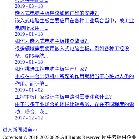
板这种物品是...
2019
-
03
-
18
嵌入式电脑主板应该如何正确的安装？
嵌入式电脑主板主要应用在各种工业场合当中，被工业
电脑所采用，...
2019
-
01
-
18
如何为嵌入式电脑主板排查故障？
很多领域需要使用嵌入式电脑主板，例如各种工控设
备、GPS导航...
2019
-
01
-
18
如何挑选工控电脑主板生产厂家？
主板在一台计算机中所起的作用就相当于心脏对人类的
作用。而计算...
2019
-
01
-
02
工控主板厂家设计主板电路时需要注意什么？
由于很多工业场合的环境比较恶劣，存在不同程度的震
动、噪音、灰...
2017
-
12
-
12
进入新闻频道>>
Copyright © 2018 20230829.All Rights Reserved
犀牛云提供企业