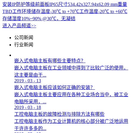
安装IP防护等级前面板IP65尺寸534.42x327.94x62.09 mm重量
TBD工作环境储存温度-30℃ to +70℃工作温度-20℃ to +60℃
存储湿度10%~90% @30℃，无凝结
进入产品频道>>
公司新闻
行业新闻
嵌入式电脑主板有哪些主要特点？
嵌入式电脑主板在工业领域中得到了比较广泛的使用，
这主要是由于...
2019
-
03
-
13
嵌入式电脑主板应该如何正确的安装？
嵌入式电脑主板主要应用在各种工业场合当中，被工业
电脑所采用，...
2019
-
03
-
18
工控电脑主板的故障检测与排除方法有哪些
工控电脑主板作为工业计算机的核心部分被广泛地运用
于许许多多的...