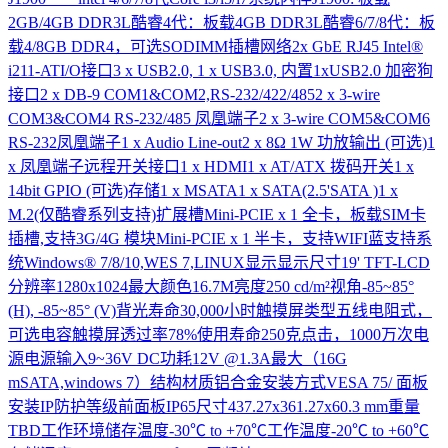
2GB/4GB DDR3L酷睿4代：板载4GB DDR3L酷睿6/7/8代：板
载4/8GB DDR4，可选SODIMM插槽网络2x GbE RJ45 Intel®
i211-ATI/O接口3 x USB2.0, 1 x USB3.0, 内置1xUSB2.0 加密狗
接口2 x DB-9 COM1&COM2,RS-232/422/4852 x 3-wire
COM3&COM4 RS-232/485 凤凰端子2 x 3-wire COM5&COM6
RS-232凤凰端子1 x Audio Line-out2 x 8Ω 1W 功放输出 (可选)1
x 凤凰端子远程开关接口1 x HDMI1 x AT/ATX 拨码开关1 x
14bit GPIO (可选)存储1 x MSATA1 x SATA(2.5'SATA )1 x
M.2(仅酷睿系列支持)扩展槽Mini-PCIE x 1 全卡，板载SIM卡
插槽,支持3G/4G 模块Mini-PCIE x 1 半卡，支持WIFI蓝支持系
统Windows® 7/8/10,WES 7,LINUX显示显示尺寸19' TFT-LCD
分辨率1280x1024最大颜色16.7M亮度250 cd/m²视角-85~85°
(H), -85~85° (V)背光寿命30,000小时触摸屏类型五线电阻式，
可选电容触摸屏透过率78%使用寿命250克点击，1000万次电
源电源输入9~36V DC功耗12V @1.3A最大（16G
mSATA,windows 7）结构材质铝合金安装方式VESA 75/ 面板
安装IP防护等级前面板IP65尺寸437.27x361.27x60.3 mm重量
TBD工作环境储存温度-30℃ to +70℃工作温度-20℃ to +60℃