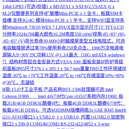
14bit GPIO (可选)存储1 x MSATA1 x SATA(2.5'SATA )1 x
M.2(仅酷睿系列支持)扩展槽Mini-PCIE x 1 全卡，板载SIM卡
插槽,支持3G/4G 模块Mini-PCIE x 1 半卡，支持WIFI蓝支持系
统Windows® 7/8/10,WES 7,LINUX显示显示尺寸15' TFT-LCD
分辨率1024x768最大颜色16.2M亮度350 cd/m²视角-85~85° (H),
-85~85° (V)背光寿命30,000小时触摸屏类型五线电阻式，可选
电容触摸屏透过率78%使用寿命250克点击，1000万次电源电
源输入9~36V DC功耗12V @1.3A最大（16G mSATA,windows
7）结构材质铝合金安装方式VESA 100/ 面板安装IP防护等级
前面板IP65尺寸376.1 x 285.3 x 58.7 mm重量TBD工作环境储存
温度-30℃ to +70℃工作温度-20℃ to +60℃存储湿度10%~90%
@30℃，无凝结
B款-15.6寸工业平板
产品名称BST-1506处理器可选 lntel
Celeron J1900 lntel 4/6/7/8代Core i3/i5/i7系统内存J1900: 板
载2GB/4GB DDR3L酷睿4代：板载4GB DDR3L酷睿6/7/8代：
板载4/8GB DDR4，可选SODIMM插槽网络2x GbE RJ45 Intel®
i211-ATI/O接口3 x USB2.0, 1 x USB3.0, 内置1xUSB2.0 加密狗
接口2 x DB-9 COM1&COM2,RS-232/422/4852 x 3-wire