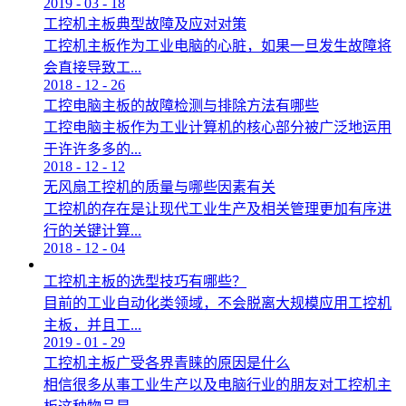
2019
-
03
-
18
工控机主板典型故障及应对对策
工控机主板作为工业电脑的心脏，如果一旦发生故障将
会直接导致工...
2018
-
12
-
26
工控电脑主板的故障检测与排除方法有哪些
工控电脑主板作为工业计算机的核心部分被广泛地运用
于许许多多的...
2018
-
12
-
12
无风扇工控机的质量与哪些因素有关
工控机的存在是让现代工业生产及相关管理更加有序进
行的关键计算...
2018
-
12
-
04
工控机主板的选型技巧有哪些？
目前的工业自动化类领域，不会脱离大规模应用工控机
主板，并且工...
2019
-
01
-
29
工控机主板广受各界青睐的原因是什么
相信很多从事工业生产以及电脑行业的朋友对工控机主