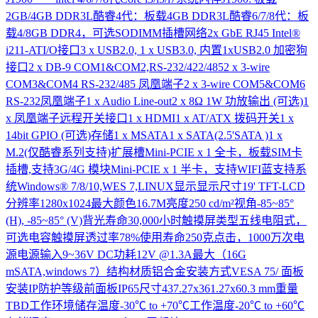
2GB/4GB DDR3L酷睿4代：板载4GB DDR3L酷睿6/7/8代：板
载4/8GB DDR4，可选SODIMM插槽网络2x GbE RJ45 Intel®
i211-ATI/O接口3 x USB2.0, 1 x USB3.0, 内置1xUSB2.0 加密狗
接口2 x DB-9 COM1&COM2,RS-232/422/4852 x 3-wire
COM3&COM4 RS-232/485 凤凰端子2 x 3-wire COM5&COM6
RS-232凤凰端子1 x Audio Line-out2 x 8Ω 1W 功放输出 (可选)1
x 凤凰端子远程开关接口1 x HDMI1 x AT/ATX 拨码开关1 x
14bit GPIO (可选)存储1 x MSATA1 x SATA(2.5'SATA )1 x
M.2(仅酷睿系列支持)扩展槽Mini-PCIE x 1 全卡，板载SIM卡
插槽,支持3G/4G 模块Mini-PCIE x 1 半卡，支持WIFI蓝支持系
统Windows® 7/8/10,WES 7,LINUX显示显示尺寸19' TFT-LCD
分辨率1280x1024最大颜色16.7M亮度250 cd/m²视角-85~85°
(H), -85~85° (V)背光寿命30,000小时触摸屏类型五线电阻式，
可选电容触摸屏透过率78%使用寿命250克点击，1000万次电
源电源输入9~36V DC功耗12V @1.3A最大（16G
mSATA,windows 7）结构材质铝合金安装方式VESA 75/ 面板
安装IP防护等级前面板IP65尺寸437.27x361.27x60.3 mm重量
TBD工作环境储存温度-30℃ to +70℃工作温度-20℃ to +60℃