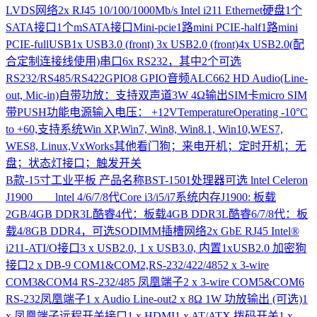
LVDS网络2x RJ45 10/100/1000Mb/s Intel i211 Ethernet硬盘1个
SATA接口1个mSATA接口Mini-pcie1路mini PCIE-half1路mini
PCIE-fullUSB1x USB3.0 (front) 3x USB2.0 (front)4x USB2.0(配
合定制连接线使用)串口6x RS232，其中2个可选
RS232/RS485/RS422GPIO8 GPIO音频ALC662 HD Audio(Line-
out, Mic-in)自带功放：支持双声道3W 4Ω输出SIM卡micro SIM
带PUSH功能电源输入电压： +12VTemperatureOperating -10°C
to +60,支持系统Win XP,Win7, Win8, Win8.1, Win10,WES7,
WES8, Linux,VxWorks其他看门狗；来电开机；定时开机；无
盘；状态灯接口；触发开关
B款-15寸工业平板
产品名称BST-1501处理器可选 lntel Celeron
J1900 lntel 4/6/7/8代Core i3/i5/i7系统内存J1900: 板载
2GB/4GB DDR3L酷睿4代：板载4GB DDR3L酷睿6/7/8代：板
载4/8GB DDR4，可选SODIMM插槽网络2x GbE RJ45 Intel®
i211-ATI/O接口3 x USB2.0, 1 x USB3.0, 内置1xUSB2.0 加密狗
接口2 x DB-9 COM1&COM2,RS-232/422/4852 x 3-wire
COM3&COM4 RS-232/485 凤凰端子2 x 3-wire COM5&COM6
RS-232凤凰端子1 x Audio Line-out2 x 8Ω 1W 功放输出 (可选)1
x 凤凰端子远程开关接口1 x HDMI1 x AT/ATX 拨码开关1 x