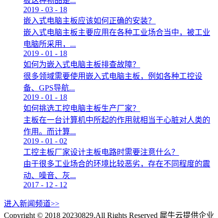
板这种物品是...
2019
-
03
-
18
嵌入式电脑主板应该如何正确的安装？
嵌入式电脑主板主要应用在各种工业场合当中，被工业
电脑所采用，...
2019
-
01
-
18
如何为嵌入式电脑主板排查故障？
很多领域需要使用嵌入式电脑主板，例如各种工控设
备、GPS导航...
2019
-
01
-
18
如何挑选工控电脑主板生产厂家？
主板在一台计算机中所起的作用就相当于心脏对人类的
作用。而计算...
2019
-
01
-
02
工控主板厂家设计主板电路时需要注意什么？
由于很多工业场合的环境比较恶劣，存在不同程度的震
动、噪音、灰...
2017
-
12
-
12
进入新闻频道>>
Copyright © 2018 20230829.All Rights Reserved
犀牛云提供企业