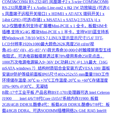
COM3&COM4 RS-232/485 凤凰端子2 x 3-wire COM5&COM6
RS-232凤凰端子1 x Audio Line-out2 x 8Ω 1W 功放输出 (可选)1
x 凤凰端子远程开关接口1 x HDMI1 x AT/ATX 拨码开关1 x
14bit GPIO (可选)存储1 x MSATA1 x SATA(2.5'SATA )1 x
M.2(仅酷睿系列支持)扩展槽Mini-PCIE x 1 全卡，板载SIM卡
插槽,支持3G/4G 模块Mini-PCIE x 1 半卡，支持WIFI蓝支持系
统Windows® 7/8/10,WES 7,LINUX显示显示尺寸15.6' TFT-
LCD分辨率1920x1080最大颜色262K亮度250 cd/m²视
角-85~85° (H), -85~85° (V)背光寿命30,000小时触摸屏类型五线
电阻式，可选电容触摸屏透过率78%使用寿命250克点击，
1000万次电源电源输入9~36V DC功耗12V @1.3A最大（16G
mSATA,windows 7）结构材质铝合金安装方式VESA 100/ 面板
安装IP防护等级前面板IP65尺寸402x252x55 mm重量TBD工作
环境储存温度-30℃ to +70℃工作温度-20℃ to +60℃存储湿度
10%~90% @30℃，无凝结
B款-17寸工业平板
产品名称BST-1701处理器可选 lntel Celeron
J1900 lntel 4/6/7/8代Core i3/i5/i7系统内存J1900: 板载
2GB/4GB DDR3L酷睿4代：板载4GB DDR3L酷睿6/7/8代：板
载4/8GB DDR4，可选SODIMM插槽网络2x GbE RJ45 Intel®