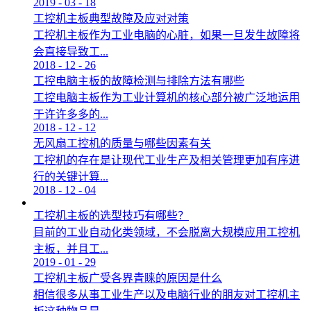
2019
-
03
-
18
工控机主板典型故障及应对对策
工控机主板作为工业电脑的心脏，如果一旦发生故障将
会直接导致工...
2018
-
12
-
26
工控电脑主板的故障检测与排除方法有哪些
工控电脑主板作为工业计算机的核心部分被广泛地运用
于许许多多的...
2018
-
12
-
12
无风扇工控机的质量与哪些因素有关
工控机的存在是让现代工业生产及相关管理更加有序进
行的关键计算...
2018
-
12
-
04
工控机主板的选型技巧有哪些？
目前的工业自动化类领域，不会脱离大规模应用工控机
主板，并且工...
2019
-
01
-
29
工控机主板广受各界青睐的原因是什么
相信很多从事工业生产以及电脑行业的朋友对工控机主