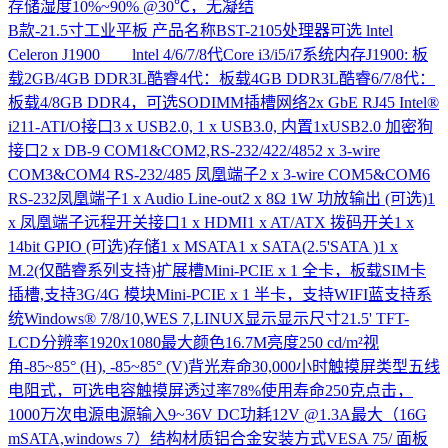
存储湿度10%~90% @30℃，无凝结
B款-21.5寸工业平板
产品名称BST-2105处理器可选 lntel
Celeron J1900 lntel 4/6/7/8代Core i3/i5/i7系统内存J1900: 板
载2GB/4GB DDR3L酷睿4代：板载4GB DDR3L酷睿6/7/8代：
板载4/8GB DDR4，可选SODIMM插槽网络2x GbE RJ45 Intel®
i211-ATI/O接口3 x USB2.0, 1 x USB3.0, 内置1xUSB2.0 加密狗
接口2 x DB-9 COM1&COM2,RS-232/422/4852 x 3-wire
COM3&COM4 RS-232/485 凤凰端子2 x 3-wire COM5&COM6
RS-232凤凰端子1 x Audio Line-out2 x 8Ω 1W 功放输出 (可选)1
x 凤凰端子远程开关接口1 x HDMI1 x AT/ATX 拨码开关1 x
14bit GPIO (可选)存储1 x MSATA1 x SATA(2.5'SATA )1 x
M.2(仅酷睿系列支持)扩展槽Mini-PCIE x 1 全卡，板载SIM卡
插槽,支持3G/4G 模块Mini-PCIE x 1 半卡，支持WIFI蓝支持系
统Windows® 7/8/10,WES 7,LINUX显示显示尺寸21.5' TFT-
LCD分辨率1920x1080最大颜色16.7M亮度250 cd/m²视
角-85~85° (H), -85~85° (V)背光寿命30,000小时触摸屏类型五线
电阻式，可选电容触摸屏透过率78%使用寿命250克点击，
1000万次电源电源输入9~36V DC功耗12V @1.3A最大（16G
mSATA,windows 7）结构材质铝合金安装方式VESA 75/ 面板