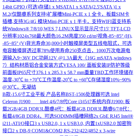
14bit GPIO (可选)存储1 x MSATA1 x SATA(2.5'SATA )1 x
M.2(仅酷睿系列支持)扩展槽Mini-PCIE x 1 全卡，板载SIM卡
插槽,支持3G/4G 模块Mini-PCIE x 1 半卡，支持WIFI蓝支持系
统Windows® 7/8/10,WES 7,LINUX显示显示尺寸15' TFT-LCD
分辨率1024x768最大颜色16.2M亮度350 cd/m²视角-85~85° (H),
-85~85° (V)背光寿命30,000小时触摸屏类型五线电阻式，可选
电容触摸屏透过率78%使用寿命250克点击，1000万次电源电
源输入9~36V DC功耗12V @1.3A最大（16G mSATA,windows
7）结构材质铝合金安装方式VESA 100/ 面板安装IP防护等级
前面板IP65尺寸376.1 x 285.3 x 58.7 mm重量TBD工作环境储存
温度-30℃ to +70℃工作温度-20℃ to +60℃存储湿度10%~90%
@30℃，无凝结
B款-15.6寸工业平板
产品名称BST-1506处理器可选 lntel
Celeron J1900 lntel 4/6/7/8代Core i3/i5/i7系统内存J1900: 板
载2GB/4GB DDR3L酷睿4代：板载4GB DDR3L酷睿6/7/8代：
板载4/8GB DDR4，可选SODIMM插槽网络2x GbE RJ45 Intel®
i211-ATI/O接口3 x USB2.0, 1 x USB3.0, 内置1xUSB2.0 加密狗
接口2 x DB-9 COM1&COM2,RS-232/422/4852 x 3-wire