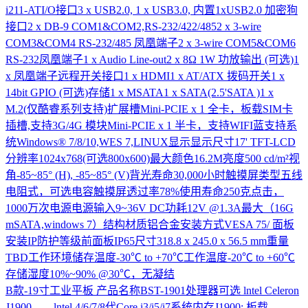
i211-ATI/O接口3 x USB2.0, 1 x USB3.0, 内置1xUSB2.0 加密狗
接口2 x DB-9 COM1&COM2,RS-232/422/4852 x 3-wire
COM3&COM4 RS-232/485 凤凰端子2 x 3-wire COM5&COM6
RS-232凤凰端子1 x Audio Line-out2 x 8Ω 1W 功放输出 (可选)1
x 凤凰端子远程开关接口1 x HDMI1 x AT/ATX 拨码开关1 x
14bit GPIO (可选)存储1 x MSATA1 x SATA(2.5'SATA )1 x
M.2(仅酷睿系列支持)扩展槽Mini-PCIE x 1 全卡，板载SIM卡
插槽,支持3G/4G 模块Mini-PCIE x 1 半卡，支持WIFI蓝支持系
统Windows® 7/8/10,WES 7,LINUX显示显示尺寸17' TFT-LCD
分辨率1024x768(可选800x600)最大颜色16.2M亮度500 cd/m²视
角-85~85° (H), -85~85° (V)背光寿命30,000小时触摸屏类型五线
电阻式，可选电容触摸屏透过率78%使用寿命250克点击，
1000万次电源电源输入9~36V DC功耗12V @1.3A最大（16G
mSATA,windows 7）结构材质铝合金安装方式VESA 75/ 面板
安装IP防护等级前面板IP65尺寸318.8 x 245.0 x 56.5 mm重量
TBD工作环境储存温度-30℃ to +70℃工作温度-20℃ to +60℃
存储湿度10%~90% @30℃，无凝结
B款-19寸工业平板
产品名称BST-1901处理器可选 lntel Celeron
J1900 lntel 4/6/7/8代Core i3/i5/i7系统内存J1900: 板载