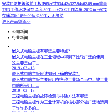
安装IP防护等级前面板IP65尺寸534.42x327.94x62.09 mm重量
TBD工作环境储存温度-30℃ to +70℃工作温度-20℃ to +60℃
存储湿度10%~90% @30℃，无凝结
进入产品频道>>
公司新闻
行业新闻
嵌入式电脑主板有哪些主要特点？
嵌入式电脑主板在工业领域中得到了比较广泛的使用，
这主要是由于...
2019
-
03
-
13
嵌入式电脑主板应该如何正确的安装？
嵌入式电脑主板主要应用在各种工业场合当中，被工业
电脑所采用，...
2019
-
03
-
18
工控电脑主板的故障检测与排除方法有哪些
工控电脑主板作为工业计算机的核心部分被广泛地运用
于许许多多的...