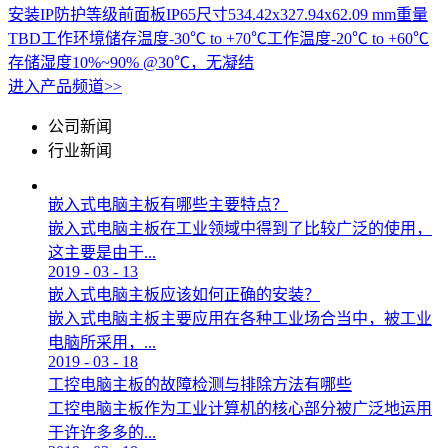
安装IP防护等级前面板IP65尺寸534.42x327.94x62.09 mm重量
TBD工作环境储存温度-30℃ to +70℃工作温度-20℃ to +60℃
存储湿度10%~90% @30℃，无凝结
进入产品频道>>
公司新闻
行业新闻
嵌入式电脑主板有哪些主要特点？
嵌入式电脑主板在工业领域中得到了比较广泛的使用，
这主要是由于...
2019
-
03
-
13
嵌入式电脑主板应该如何正确的安装？
嵌入式电脑主板主要应用在各种工业场合当中，被工业
电脑所采用，...
2019
-
03
-
18
工控电脑主板的故障检测与排除方法有哪些
工控电脑主板作为工业计算机的核心部分被广泛地运用
于许许多多的...