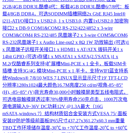
2GB/4GB DDR3L酷睿4代：板载4GB DDR3L酷睿6/7/8代：板
载4/8GB DDR4，可选SODIMM插槽网络2x GbE RJ45 Intel®
i211-ATI/O接口3 x USB2.0, 1 x USB3.0, 内置1xUSB2.0 加密狗
接口2 x DB-9 COM1&COM2,RS-232/422/4852 x 3-wire
COM3&COM4 RS-232/485 凤凰端子2 x 3-wire COM5&COM6
RS-232凤凰端子1 x Audio Line-out2 x 8Ω 1W 功放输出 (可选)1
x 凤凰端子远程开关接口1 x HDMI1 x AT/ATX 拨码开关1 x
14bit GPIO (可选)存储1 x MSATA1 x SATA(2.5'SATA )1 x
M.2(仅酷睿系列支持)扩展槽Mini-PCIE x 1 全卡，板载SIM卡
插槽,支持3G/4G 模块Mini-PCIE x 1 半卡，支持WIFI蓝支持系
统Windows® 7/8/10,WES 7,LINUX显示显示尺寸19' TFT-LCD
分辨率1280x1024最大颜色16.7M亮度250 cd/m²视角-85~85°
(H), -85~85° (V)背光寿命30,000小时触摸屏类型五线电阻式，
可选电容触摸屏透过率78%使用寿命250克点击，1000万次电
源电源输入9~36V DC功耗12V @1.3A最大（16G
mSATA,windows 7）结构材质铝合金安装方式VESA 75/ 面板
安装IP防护等级前面板IP65尺寸437.27x361.27x60.3 mm重量
TBD工作环境储存温度-30℃ to +70℃工作温度-20℃ to +60℃