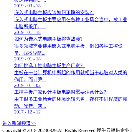
板这种物品是...
2019
-
03
-
18
嵌入式电脑主板应该如何正确的安装？
嵌入式电脑主板主要应用在各种工业场合当中，被工业
电脑所采用，...
2019
-
01
-
18
如何为嵌入式电脑主板排查故障？
很多领域需要使用嵌入式电脑主板，例如各种工控设
备、GPS导航...
2019
-
01
-
18
如何挑选工控电脑主板生产厂家？
主板在一台计算机中所起的作用就相当于心脏对人类的
作用。而计算...
2019
-
01
-
02
工控主板厂家设计主板电路时需要注意什么？
由于很多工业场合的环境比较恶劣，存在不同程度的震
动、噪音、灰...
2017
-
12
-
12
进入新闻频道>>
Copyright © 2018 20230829.All Rights Reserved
犀牛云提供企业