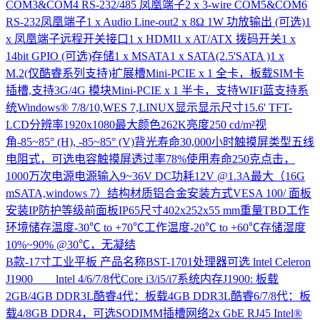
COM3&COM4 RS-232/485 凤凰端子2 x 3-wire COM5&COM6
RS-232凤凰端子1 x Audio Line-out2 x 8Ω 1W 功放输出 (可选)1
x 凤凰端子远程开关接口1 x HDMI1 x AT/ATX 拨码开关1 x
14bit GPIO (可选)存储1 x MSATA1 x SATA(2.5'SATA )1 x
M.2(仅酷睿系列支持)扩展槽Mini-PCIE x 1 全卡，板载SIM卡
插槽,支持3G/4G 模块Mini-PCIE x 1 半卡，支持WIFI蓝支持系
统Windows® 7/8/10,WES 7,LINUX显示显示尺寸15.6' TFT-
LCD分辨率1920x1080最大颜色262K亮度250 cd/m²视
角-85~85° (H), -85~85° (V)背光寿命30,000小时触摸屏类型五线
电阻式，可选电容触摸屏透过率78%使用寿命250克点击，
1000万次电源电源输入9~36V DC功耗12V @1.3A最大（16G
mSATA,windows 7）结构材质铝合金安装方式VESA 100/ 面板
安装IP防护等级前面板IP65尺寸402x252x55 mm重量TBD工作
环境储存温度-30℃ to +70℃工作温度-20℃ to +60℃存储湿度
10%~90% @30℃，无凝结
B款-17寸工业平板
产品名称BST-1701处理器可选 lntel Celeron
J1900 lntel 4/6/7/8代Core i3/i5/i7系统内存J1900: 板载
2GB/4GB DDR3L酷睿4代：板载4GB DDR3L酷睿6/7/8代：板
载4/8GB DDR4，可选SODIMM插槽网络2x GbE RJ45 Intel®