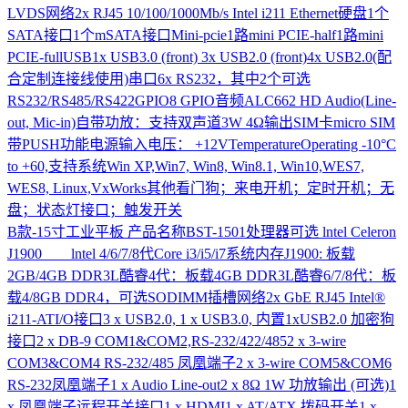
LVDS网络2x RJ45 10/100/1000Mb/s Intel i211 Ethernet硬盘1个
SATA接口1个mSATA接口Mini-pcie1路mini PCIE-half1路mini
PCIE-fullUSB1x USB3.0 (front) 3x USB2.0 (front)4x USB2.0(配
合定制连接线使用)串口6x RS232，其中2个可选
RS232/RS485/RS422GPIO8 GPIO音频ALC662 HD Audio(Line-
out, Mic-in)自带功放：支持双声道3W 4Ω输出SIM卡micro SIM
带PUSH功能电源输入电压： +12VTemperatureOperating -10°C
to +60,支持系统Win XP,Win7, Win8, Win8.1, Win10,WES7,
WES8, Linux,VxWorks其他看门狗；来电开机；定时开机；无
盘；状态灯接口；触发开关
B款-15寸工业平板
产品名称BST-1501处理器可选 lntel Celeron
J1900 lntel 4/6/7/8代Core i3/i5/i7系统内存J1900: 板载
2GB/4GB DDR3L酷睿4代：板载4GB DDR3L酷睿6/7/8代：板
载4/8GB DDR4，可选SODIMM插槽网络2x GbE RJ45 Intel®
i211-ATI/O接口3 x USB2.0, 1 x USB3.0, 内置1xUSB2.0 加密狗
接口2 x DB-9 COM1&COM2,RS-232/422/4852 x 3-wire
COM3&COM4 RS-232/485 凤凰端子2 x 3-wire COM5&COM6
RS-232凤凰端子1 x Audio Line-out2 x 8Ω 1W 功放输出 (可选)1
x 凤凰端子远程开关接口1 x HDMI1 x AT/ATX 拨码开关1 x