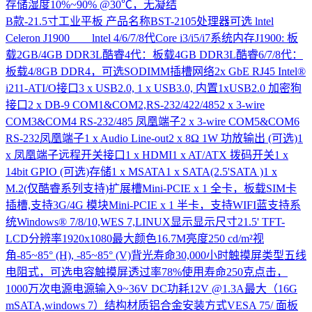
存储湿度10%~90% @30℃，无凝结
B款-21.5寸工业平板
产品名称BST-2105处理器可选 lntel
Celeron J1900 lntel 4/6/7/8代Core i3/i5/i7系统内存J1900: 板
载2GB/4GB DDR3L酷睿4代：板载4GB DDR3L酷睿6/7/8代：
板载4/8GB DDR4，可选SODIMM插槽网络2x GbE RJ45 Intel®
i211-ATI/O接口3 x USB2.0, 1 x USB3.0, 内置1xUSB2.0 加密狗
接口2 x DB-9 COM1&COM2,RS-232/422/4852 x 3-wire
COM3&COM4 RS-232/485 凤凰端子2 x 3-wire COM5&COM6
RS-232凤凰端子1 x Audio Line-out2 x 8Ω 1W 功放输出 (可选)1
x 凤凰端子远程开关接口1 x HDMI1 x AT/ATX 拨码开关1 x
14bit GPIO (可选)存储1 x MSATA1 x SATA(2.5'SATA )1 x
M.2(仅酷睿系列支持)扩展槽Mini-PCIE x 1 全卡，板载SIM卡
插槽,支持3G/4G 模块Mini-PCIE x 1 半卡，支持WIFI蓝支持系
统Windows® 7/8/10,WES 7,LINUX显示显示尺寸21.5' TFT-
LCD分辨率1920x1080最大颜色16.7M亮度250 cd/m²视
角-85~85° (H), -85~85° (V)背光寿命30,000小时触摸屏类型五线
电阻式，可选电容触摸屏透过率78%使用寿命250克点击，
1000万次电源电源输入9~36V DC功耗12V @1.3A最大（16G
mSATA,windows 7）结构材质铝合金安装方式VESA 75/ 面板