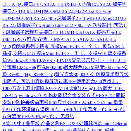
i211-ATI/O接口3 x USB2.0, 1 x USB3.0, 内置1xUSB2.0 加密狗
接口2 x DB-9 COM1&COM2,RS-232/422/4852 x 3-wire
COM3&COM4 RS-232/485 凤凰端子2 x 3-wire COM5&COM6
RS-232凤凰端子1 x Audio Line-out2 x 8Ω 1W 功放输出 (可选)1
x 凤凰端子远程开关接口1 x HDMI1 x AT/ATX 拨码开关1 x
14bit GPIO (可选)存储1 x MSATA1 x SATA(2.5'SATA )1 x
M.2(仅酷睿系列支持)扩展槽Mini-PCIE x 1 全卡，板载SIM卡
插槽,支持3G/4G 模块Mini-PCIE x 1 半卡，支持WIFI蓝支持系
统Windows® 7/8/10,WES 7,LINUX显示显示尺寸17' TFT-LCD
分辨率1024x768(可选800x600)最大颜色16.2M亮度500 cd/m²视
角-85~85° (H), -85~85° (V)背光寿命30,000小时触摸屏类型五线
电阻式，可选电容触摸屏透过率78%使用寿命250克点击，
1000万次电源电源输入9~36V DC功耗12V @1.3A最大（16G
mSATA,windows 7）结构材质铝合金安装方式VESA 75/ 面板
安装IP防护等级前面板IP65尺寸318.8 x 245.0 x 56.5 mm重量
TBD工作环境储存温度-30℃ to +70℃工作温度-20℃ to +60℃
存储湿度10%~90% @30℃，无凝结
B款-19寸工业平板
产品名称BST-1901处理器可选 lntel Celeron
J1900 lntel 4/6/7/8代Core i3/i5/i7系统内存J1900: 板载