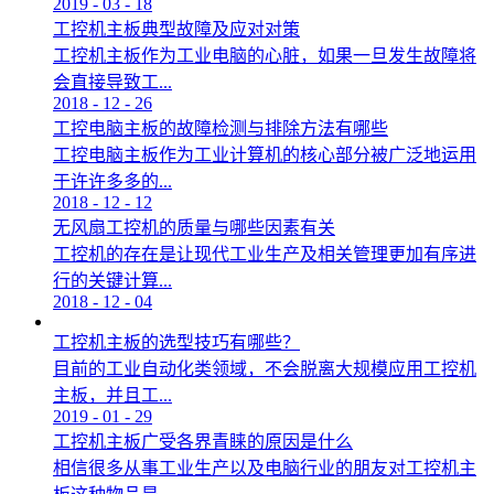
2019
-
03
-
18
工控机主板典型故障及应对对策
工控机主板作为工业电脑的心脏，如果一旦发生故障将
会直接导致工...
2018
-
12
-
26
工控电脑主板的故障检测与排除方法有哪些
工控电脑主板作为工业计算机的核心部分被广泛地运用
于许许多多的...
2018
-
12
-
12
无风扇工控机的质量与哪些因素有关
工控机的存在是让现代工业生产及相关管理更加有序进
行的关键计算...
2018
-
12
-
04
工控机主板的选型技巧有哪些？
目前的工业自动化类领域，不会脱离大规模应用工控机
主板，并且工...
2019
-
01
-
29
工控机主板广受各界青睐的原因是什么
相信很多从事工业生产以及电脑行业的朋友对工控机主