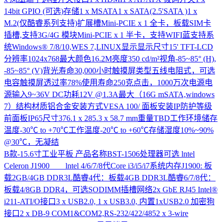
14bit GPIO (可选)存储1 x MSATA1 x SATA(2.5'SATA )1 x
M.2(仅酷睿系列支持)扩展槽Mini-PCIE x 1 全卡，板载SIM卡
插槽,支持3G/4G 模块Mini-PCIE x 1 半卡，支持WIFI蓝支持系
统Windows® 7/8/10,WES 7,LINUX显示显示尺寸15' TFT-LCD
分辨率1024x768最大颜色16.2M亮度350 cd/m²视角-85~85° (H),
-85~85° (V)背光寿命30,000小时触摸屏类型五线电阻式，可选
电容触摸屏透过率78%使用寿命250克点击，1000万次电源电
源输入9~36V DC功耗12V @1.3A最大（16G mSATA,windows
7）结构材质铝合金安装方式VESA 100/ 面板安装IP防护等级
前面板IP65尺寸376.1 x 285.3 x 58.7 mm重量TBD工作环境储存
温度-30℃ to +70℃工作温度-20℃ to +60℃存储湿度10%~90%
@30℃，无凝结
B款-15.6寸工业平板
产品名称BST-1506处理器可选 lntel
Celeron J1900 lntel 4/6/7/8代Core i3/i5/i7系统内存J1900: 板
载2GB/4GB DDR3L酷睿4代：板载4GB DDR3L酷睿6/7/8代：
板载4/8GB DDR4，可选SODIMM插槽网络2x GbE RJ45 Intel®
i211-ATI/O接口3 x USB2.0, 1 x USB3.0, 内置1xUSB2.0 加密狗
接口2 x DB-9 COM1&COM2,RS-232/422/4852 x 3-wire