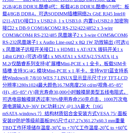
2GB/4GB DDR3L酷睿4代：板载4GB DDR3L酷睿6/7/8代：板
载4/8GB DDR4，可选SODIMM插槽网络2x GbE RJ45 Intel®
i211-ATI/O接口3 x USB2.0, 1 x USB3.0, 内置1xUSB2.0 加密狗
接口2 x DB-9 COM1&COM2,RS-232/422/4852 x 3-wire
COM3&COM4 RS-232/485 凤凰端子2 x 3-wire COM5&COM6
RS-232凤凰端子1 x Audio Line-out2 x 8Ω 1W 功放输出 (可选)1
x 凤凰端子远程开关接口1 x HDMI1 x AT/ATX 拨码开关1 x
14bit GPIO (可选)存储1 x MSATA1 x SATA(2.5'SATA )1 x
M.2(仅酷睿系列支持)扩展槽Mini-PCIE x 1 全卡，板载SIM卡
插槽,支持3G/4G 模块Mini-PCIE x 1 半卡，支持WIFI蓝支持系
统Windows® 7/8/10,WES 7,LINUX显示显示尺寸19' TFT-LCD
分辨率1280x1024最大颜色16.7M亮度250 cd/m²视角-85~85°
(H), -85~85° (V)背光寿命30,000小时触摸屏类型五线电阻式，
可选电容触摸屏透过率78%使用寿命250克点击，1000万次电
源电源输入9~36V DC功耗12V @1.3A最大（16G
mSATA,windows 7）结构材质铝合金安装方式VESA 75/ 面板
安装IP防护等级前面板IP65尺寸437.27x361.27x60.3 mm重量
TBD工作环境储存温度-30℃ to +70℃工作温度-20℃ to +60℃