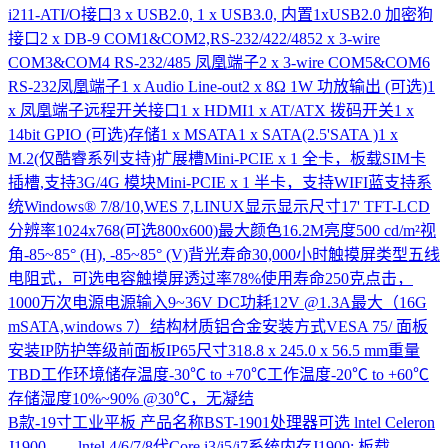
i211-ATI/O接口3 x USB2.0, 1 x USB3.0, 内置1xUSB2.0 加密狗
接口2 x DB-9 COM1&COM2,RS-232/422/4852 x 3-wire
COM3&COM4 RS-232/485 凤凰端子2 x 3-wire COM5&COM6
RS-232凤凰端子1 x Audio Line-out2 x 8Ω 1W 功放输出 (可选)1
x 凤凰端子远程开关接口1 x HDMI1 x AT/ATX 拨码开关1 x
14bit GPIO (可选)存储1 x MSATA1 x SATA(2.5'SATA )1 x
M.2(仅酷睿系列支持)扩展槽Mini-PCIE x 1 全卡，板载SIM卡
插槽,支持3G/4G 模块Mini-PCIE x 1 半卡，支持WIFI蓝支持系
统Windows® 7/8/10,WES 7,LINUX显示显示尺寸17' TFT-LCD
分辨率1024x768(可选800x600)最大颜色16.2M亮度500 cd/m²视
角-85~85° (H), -85~85° (V)背光寿命30,000小时触摸屏类型五线
电阻式，可选电容触摸屏透过率78%使用寿命250克点击，
1000万次电源电源输入9~36V DC功耗12V @1.3A最大（16G
mSATA,windows 7）结构材质铝合金安装方式VESA 75/ 面板
安装IP防护等级前面板IP65尺寸318.8 x 245.0 x 56.5 mm重量
TBD工作环境储存温度-30℃ to +70℃工作温度-20℃ to +60℃
存储湿度10%~90% @30℃，无凝结
B款-19寸工业平板
产品名称BST-1901处理器可选 lntel Celeron
J1900 lntel 4/6/7/8代Core i3/i5/i7系统内存J1900: 板载