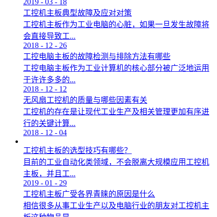
2019
-
03
-
18
工控机主板典型故障及应对对策
工控机主板作为工业电脑的心脏，如果一旦发生故障将
会直接导致工...
2018
-
12
-
26
工控电脑主板的故障检测与排除方法有哪些
工控电脑主板作为工业计算机的核心部分被广泛地运用
于许许多多的...
2018
-
12
-
12
无风扇工控机的质量与哪些因素有关
工控机的存在是让现代工业生产及相关管理更加有序进
行的关键计算...
2018
-
12
-
04
工控机主板的选型技巧有哪些？
目前的工业自动化类领域，不会脱离大规模应用工控机
主板，并且工...
2019
-
01
-
29
工控机主板广受各界青睐的原因是什么
相信很多从事工业生产以及电脑行业的朋友对工控机主