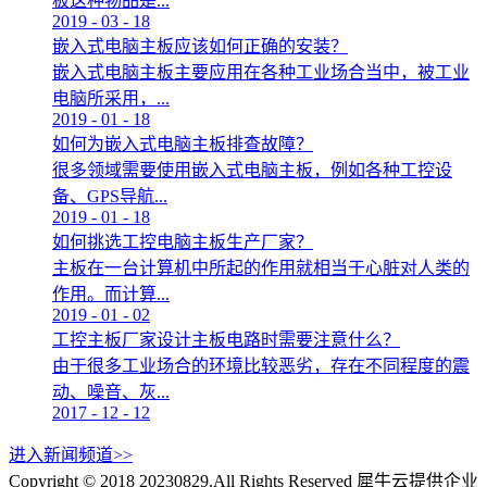
板这种物品是...
2019
-
03
-
18
嵌入式电脑主板应该如何正确的安装？
嵌入式电脑主板主要应用在各种工业场合当中，被工业
电脑所采用，...
2019
-
01
-
18
如何为嵌入式电脑主板排查故障？
很多领域需要使用嵌入式电脑主板，例如各种工控设
备、GPS导航...
2019
-
01
-
18
如何挑选工控电脑主板生产厂家？
主板在一台计算机中所起的作用就相当于心脏对人类的
作用。而计算...
2019
-
01
-
02
工控主板厂家设计主板电路时需要注意什么？
由于很多工业场合的环境比较恶劣，存在不同程度的震
动、噪音、灰...
2017
-
12
-
12
进入新闻频道>>
Copyright © 2018 20230829.All Rights Reserved
犀牛云提供企业