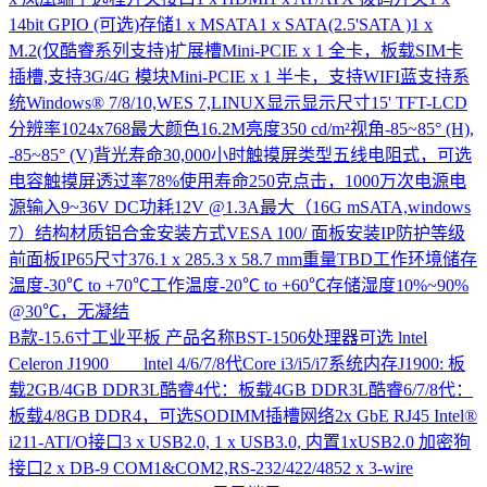
14bit GPIO (可选)存储1 x MSATA1 x SATA(2.5'SATA )1 x
M.2(仅酷睿系列支持)扩展槽Mini-PCIE x 1 全卡，板载SIM卡
插槽,支持3G/4G 模块Mini-PCIE x 1 半卡，支持WIFI蓝支持系
统Windows® 7/8/10,WES 7,LINUX显示显示尺寸15' TFT-LCD
分辨率1024x768最大颜色16.2M亮度350 cd/m²视角-85~85° (H),
-85~85° (V)背光寿命30,000小时触摸屏类型五线电阻式，可选
电容触摸屏透过率78%使用寿命250克点击，1000万次电源电
源输入9~36V DC功耗12V @1.3A最大（16G mSATA,windows
7）结构材质铝合金安装方式VESA 100/ 面板安装IP防护等级
前面板IP65尺寸376.1 x 285.3 x 58.7 mm重量TBD工作环境储存
温度-30℃ to +70℃工作温度-20℃ to +60℃存储湿度10%~90%
@30℃，无凝结
B款-15.6寸工业平板
产品名称BST-1506处理器可选 lntel
Celeron J1900 lntel 4/6/7/8代Core i3/i5/i7系统内存J1900: 板
载2GB/4GB DDR3L酷睿4代：板载4GB DDR3L酷睿6/7/8代：
板载4/8GB DDR4，可选SODIMM插槽网络2x GbE RJ45 Intel®
i211-ATI/O接口3 x USB2.0, 1 x USB3.0, 内置1xUSB2.0 加密狗
接口2 x DB-9 COM1&COM2,RS-232/422/4852 x 3-wire