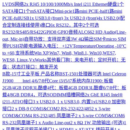
LVDS网络2x RJ45 10/100/1000Mb/s Intel i211 Ethernet硬盘1个
SATA接口1个mSATA接口Mini-pcie1路mini PCIE-half1路mini
PCIE-fullUSB1x USB3.0 (front) 3x USB2.0 (front)4x USB2.0(配
合定制连接线使用)串口6x RS232，其中2个可选
RS232/RS485/RS422GPIO8 GPIO音频ALC662 HD Audio(Line-
out, Mic-in)自带功放：支持双声道3W 4Ω输出SIM卡micro SIM
带PUSH功能电源输入电压： +12VTemperatureOperating -10°C
to +60,支持系统Win XP,Win7, Win8, Win8.1, Win10,WES7,
WES8, Linux,VxWorks其他看门狗；来电开机；定时开机；无
盘；状态灯接口；触发开关
B款-15寸工业平板
产品名称BST-1501处理器可选 lntel Celeron
J1900 lntel 4/6/7/8代Core i3/i5/i7系统内存J1900: 板载
2GB/4GB DDR3L酷睿4代：板载4GB DDR3L酷睿6/7/8代：板
载4/8GB DDR4，可选SODIMM插槽网络2x GbE RJ45 Intel®
i211-ATI/O接口3 x USB2.0, 1 x USB3.0, 内置1xUSB2.0 加密狗
接口2 x DB-9 COM1&COM2,RS-232/422/4852 x 3-wire
COM3&COM4 RS-232/485 凤凰端子2 x 3-wire COM5&COM6
RS-232凤凰端子1 x Audio Line-out2 x 8Ω 1W 功放输出 (可选)1
x 凤凰端子远程开关接口1 x HDMI1 x AT/ATX 拨码开关1 x