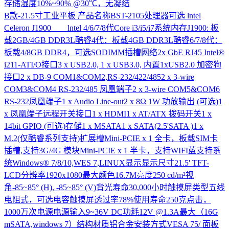
存储湿度10%~90% @30℃，无凝结
B款-21.5寸工业平板
产品名称BST-2105处理器可选 lntel
Celeron J1900 lntel 4/6/7/8代Core i3/i5/i7系统内存J1900: 板
载2GB/4GB DDR3L酷睿4代：板载4GB DDR3L酷睿6/7/8代：
板载4/8GB DDR4，可选SODIMM插槽网络2x GbE RJ45 Intel®
i211-ATI/O接口3 x USB2.0, 1 x USB3.0, 内置1xUSB2.0 加密狗
接口2 x DB-9 COM1&COM2,RS-232/422/4852 x 3-wire
COM3&COM4 RS-232/485 凤凰端子2 x 3-wire COM5&COM6
RS-232凤凰端子1 x Audio Line-out2 x 8Ω 1W 功放输出 (可选)1
x 凤凰端子远程开关接口1 x HDMI1 x AT/ATX 拨码开关1 x
14bit GPIO (可选)存储1 x MSATA1 x SATA(2.5'SATA )1 x
M.2(仅酷睿系列支持)扩展槽Mini-PCIE x 1 全卡，板载SIM卡
插槽,支持3G/4G 模块Mini-PCIE x 1 半卡，支持WIFI蓝支持系
统Windows® 7/8/10,WES 7,LINUX显示显示尺寸21.5' TFT-
LCD分辨率1920x1080最大颜色16.7M亮度250 cd/m²视
角-85~85° (H), -85~85° (V)背光寿命30,000小时触摸屏类型五线
电阻式，可选电容触摸屏透过率78%使用寿命250克点击，
1000万次电源电源输入9~36V DC功耗12V @1.3A最大（16G
mSATA,windows 7）结构材质铝合金安装方式VESA 75/ 面板