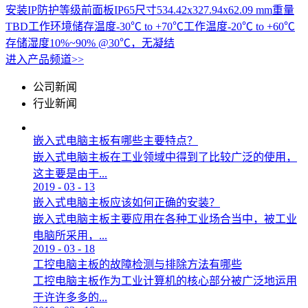
安装IP防护等级前面板IP65尺寸534.42x327.94x62.09 mm重量
TBD工作环境储存温度-30℃ to +70℃工作温度-20℃ to +60℃
存储湿度10%~90% @30℃，无凝结
进入产品频道>>
公司新闻
行业新闻
嵌入式电脑主板有哪些主要特点？
嵌入式电脑主板在工业领域中得到了比较广泛的使用，
这主要是由于...
2019
-
03
-
13
嵌入式电脑主板应该如何正确的安装？
嵌入式电脑主板主要应用在各种工业场合当中，被工业
电脑所采用，...
2019
-
03
-
18
工控电脑主板的故障检测与排除方法有哪些
工控电脑主板作为工业计算机的核心部分被广泛地运用
于许许多多的...