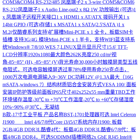
COM3&COM4 RS-232/485 凤凰端子2 x 3-wire COM5&COM6
RS-232凤凰端子1 x Audio Line-out2 x 8Ω 1W 功放输出 (可选)1
x 凤凰端子远程开关接口1 x HDMI1 x AT/ATX 拨码开关1 x
14bit GPIO (可选)存储1 x MSATA1 x SATA(2.5'SATA )1 x
M.2(仅酷睿系列支持)扩展槽Mini-PCIE x 1 全卡，板载SIM卡
插槽,支持3G/4G 模块Mini-PCIE x 1 半卡，支持WIFI蓝支持系
统Windows® 7/8/10,WES 7,LINUX显示显示尺寸15.6' TFT-
LCD分辨率1920x1080最大颜色262K亮度250 cd/m²视
角-85~85° (H), -85~85° (V)背光寿命30,000小时触摸屏类型五线
电阻式，可选电容触摸屏透过率78%使用寿命250克点击，
1000万次电源电源输入9~36V DC功耗12V @1.3A最大（16G
mSATA,windows 7）结构材质铝合金安装方式VESA 100/ 面板
安装IP防护等级前面板IP65尺寸402x252x55 mm重量TBD工作
环境储存温度-30℃ to +70℃工作温度-20℃ to +60℃存储湿度
10%~90% @30℃，无凝结
B款-17寸工业平板
产品名称BST-1701处理器可选 lntel Celeron
J1900 lntel 4/6/7/8代Core i3/i5/i7系统内存J1900: 板载
2GB/4GB DDR3L酷睿4代：板载4GB DDR3L酷睿6/7/8代：板
载4/8GB DDR4，可选SODIMM插槽网络2x GbE RJ45 Intel®