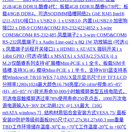
2GB/4GB DDR3L酷睿4代：板载4GB DDR3L酷睿6/7/8代：板
载4/8GB DDR4，可选SODIMM插槽网络2x GbE RJ45 Intel®
i211-ATI/O接口3 x USB2.0, 1 x USB3.0, 内置1xUSB2.0 加密狗
接口2 x DB-9 COM1&COM2,RS-232/422/4852 x 3-wire
COM3&COM4 RS-232/485 凤凰端子2 x 3-wire COM5&COM6
RS-232凤凰端子1 x Audio Line-out2 x 8Ω 1W 功放输出 (可选)1
x 凤凰端子远程开关接口1 x HDMI1 x AT/ATX 拨码开关1 x
14bit GPIO (可选)存储1 x MSATA1 x SATA(2.5'SATA )1 x
M.2(仅酷睿系列支持)扩展槽Mini-PCIE x 1 全卡，板载SIM卡
插槽,支持3G/4G 模块Mini-PCIE x 1 半卡，支持WIFI蓝支持系
统Windows® 7/8/10,WES 7,LINUX显示显示尺寸19' TFT-LCD
分辨率1280x1024最大颜色16.7M亮度250 cd/m²视角-85~85°
(H), -85~85° (V)背光寿命30,000小时触摸屏类型五线电阻式，
可选电容触摸屏透过率78%使用寿命250克点击，1000万次电
源电源输入9~36V DC功耗12V @1.3A最大（16G
mSATA,windows 7）结构材质铝合金安装方式VESA 75/ 面板
安装IP防护等级前面板IP65尺寸437.27x361.27x60.3 mm重量
TBD工作环境储存温度-30℃ to +70℃工作温度-20℃ to +60℃