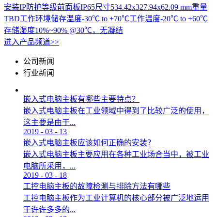
安装IP防护等级前面板IP65尺寸534.42x327.94x62.09 mm重量
TBD工作环境储存温度-30℃ to +70℃工作温度-20℃ to +60℃
存储湿度10%~90% @30℃，无凝结
进入产品频道>>
公司新闻
行业新闻
嵌入式电脑主板有哪些主要特点？
嵌入式电脑主板在工业领域中得到了比较广泛的使用，
这主要是由于...
2019
-
03
-
13
嵌入式电脑主板应该如何正确的安装？
嵌入式电脑主板主要应用在各种工业场合当中，被工业
电脑所采用，...
2019
-
03
-
18
工控电脑主板的故障检测与排除方法有哪些
工控电脑主板作为工业计算机的核心部分被广泛地运用
于许许多多的...