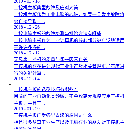
2019
-
03
-
18
工控机主板典型故障及应对对策
工控机主板作为工业电脑的心脏，如果一旦发生故障将
会直接导致工...
2018
-
12
-
26
工控电脑主板的故障检测与排除方法有哪些
工控电脑主板作为工业计算机的核心部分被广泛地运用
于许许多多的...
2018
-
12
-
12
无风扇工控机的质量与哪些因素有关
工控机的存在是让现代工业生产及相关管理更加有序进
行的关键计算...
2018
-
12
-
04
工控机主板的选型技巧有哪些？
目前的工业自动化类领域，不会脱离大规模应用工控机
主板，并且工...
2019
-
01
-
29
工控机主板广受各界青睐的原因是什么
相信很多从事工业生产以及电脑行业的朋友对工控机主