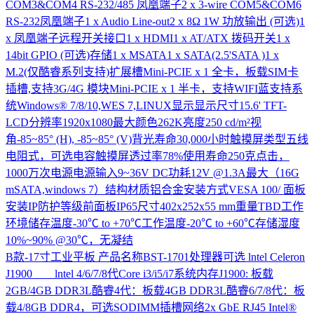
COM3&COM4 RS-232/485 凤凰端子2 x 3-wire COM5&COM6
RS-232凤凰端子1 x Audio Line-out2 x 8Ω 1W 功放输出 (可选)1
x 凤凰端子远程开关接口1 x HDMI1 x AT/ATX 拨码开关1 x
14bit GPIO (可选)存储1 x MSATA1 x SATA(2.5'SATA )1 x
M.2(仅酷睿系列支持)扩展槽Mini-PCIE x 1 全卡，板载SIM卡
插槽,支持3G/4G 模块Mini-PCIE x 1 半卡，支持WIFI蓝支持系
统Windows® 7/8/10,WES 7,LINUX显示显示尺寸15.6' TFT-
LCD分辨率1920x1080最大颜色262K亮度250 cd/m²视
角-85~85° (H), -85~85° (V)背光寿命30,000小时触摸屏类型五线
电阻式，可选电容触摸屏透过率78%使用寿命250克点击，
1000万次电源电源输入9~36V DC功耗12V @1.3A最大（16G
mSATA,windows 7）结构材质铝合金安装方式VESA 100/ 面板
安装IP防护等级前面板IP65尺寸402x252x55 mm重量TBD工作
环境储存温度-30℃ to +70℃工作温度-20℃ to +60℃存储湿度
10%~90% @30℃，无凝结
B款-17寸工业平板
产品名称BST-1701处理器可选 lntel Celeron
J1900 lntel 4/6/7/8代Core i3/i5/i7系统内存J1900: 板载
2GB/4GB DDR3L酷睿4代：板载4GB DDR3L酷睿6/7/8代：板
载4/8GB DDR4，可选SODIMM插槽网络2x GbE RJ45 Intel®