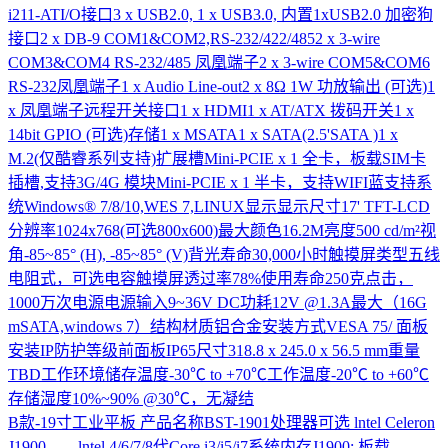
i211-ATI/O接口3 x USB2.0, 1 x USB3.0, 内置1xUSB2.0 加密狗
接口2 x DB-9 COM1&COM2,RS-232/422/4852 x 3-wire
COM3&COM4 RS-232/485 凤凰端子2 x 3-wire COM5&COM6
RS-232凤凰端子1 x Audio Line-out2 x 8Ω 1W 功放输出 (可选)1
x 凤凰端子远程开关接口1 x HDMI1 x AT/ATX 拨码开关1 x
14bit GPIO (可选)存储1 x MSATA1 x SATA(2.5'SATA )1 x
M.2(仅酷睿系列支持)扩展槽Mini-PCIE x 1 全卡，板载SIM卡
插槽,支持3G/4G 模块Mini-PCIE x 1 半卡，支持WIFI蓝支持系
统Windows® 7/8/10,WES 7,LINUX显示显示尺寸17' TFT-LCD
分辨率1024x768(可选800x600)最大颜色16.2M亮度500 cd/m²视
角-85~85° (H), -85~85° (V)背光寿命30,000小时触摸屏类型五线
电阻式，可选电容触摸屏透过率78%使用寿命250克点击，
1000万次电源电源输入9~36V DC功耗12V @1.3A最大（16G
mSATA,windows 7）结构材质铝合金安装方式VESA 75/ 面板
安装IP防护等级前面板IP65尺寸318.8 x 245.0 x 56.5 mm重量
TBD工作环境储存温度-30℃ to +70℃工作温度-20℃ to +60℃
存储湿度10%~90% @30℃，无凝结
B款-19寸工业平板
产品名称BST-1901处理器可选 lntel Celeron
J1900 lntel 4/6/7/8代Core i3/i5/i7系统内存J1900: 板载