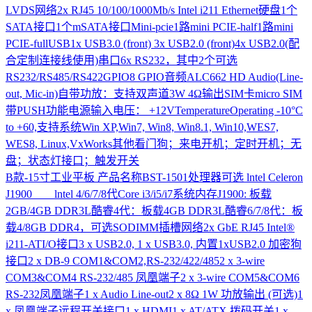
LVDS网络2x RJ45 10/100/1000Mb/s Intel i211 Ethernet硬盘1个
SATA接口1个mSATA接口Mini-pcie1路mini PCIE-half1路mini
PCIE-fullUSB1x USB3.0 (front) 3x USB2.0 (front)4x USB2.0(配
合定制连接线使用)串口6x RS232，其中2个可选
RS232/RS485/RS422GPIO8 GPIO音频ALC662 HD Audio(Line-
out, Mic-in)自带功放：支持双声道3W 4Ω输出SIM卡micro SIM
带PUSH功能电源输入电压： +12VTemperatureOperating -10°C
to +60,支持系统Win XP,Win7, Win8, Win8.1, Win10,WES7,
WES8, Linux,VxWorks其他看门狗；来电开机；定时开机；无
盘；状态灯接口；触发开关
B款-15寸工业平板
产品名称BST-1501处理器可选 lntel Celeron
J1900 lntel 4/6/7/8代Core i3/i5/i7系统内存J1900: 板载
2GB/4GB DDR3L酷睿4代：板载4GB DDR3L酷睿6/7/8代：板
载4/8GB DDR4，可选SODIMM插槽网络2x GbE RJ45 Intel®
i211-ATI/O接口3 x USB2.0, 1 x USB3.0, 内置1xUSB2.0 加密狗
接口2 x DB-9 COM1&COM2,RS-232/422/4852 x 3-wire
COM3&COM4 RS-232/485 凤凰端子2 x 3-wire COM5&COM6
RS-232凤凰端子1 x Audio Line-out2 x 8Ω 1W 功放输出 (可选)1
x 凤凰端子远程开关接口1 x HDMI1 x AT/ATX 拨码开关1 x