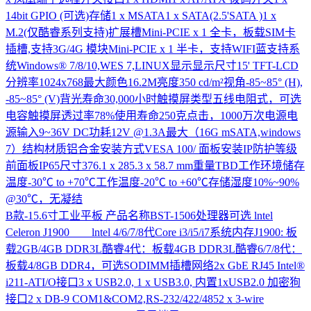
14bit GPIO (可选)存储1 x MSATA1 x SATA(2.5'SATA )1 x
M.2(仅酷睿系列支持)扩展槽Mini-PCIE x 1 全卡，板载SIM卡
插槽,支持3G/4G 模块Mini-PCIE x 1 半卡，支持WIFI蓝支持系
统Windows® 7/8/10,WES 7,LINUX显示显示尺寸15' TFT-LCD
分辨率1024x768最大颜色16.2M亮度350 cd/m²视角-85~85° (H),
-85~85° (V)背光寿命30,000小时触摸屏类型五线电阻式，可选
电容触摸屏透过率78%使用寿命250克点击，1000万次电源电
源输入9~36V DC功耗12V @1.3A最大（16G mSATA,windows
7）结构材质铝合金安装方式VESA 100/ 面板安装IP防护等级
前面板IP65尺寸376.1 x 285.3 x 58.7 mm重量TBD工作环境储存
温度-30℃ to +70℃工作温度-20℃ to +60℃存储湿度10%~90%
@30℃，无凝结
B款-15.6寸工业平板
产品名称BST-1506处理器可选 lntel
Celeron J1900 lntel 4/6/7/8代Core i3/i5/i7系统内存J1900: 板
载2GB/4GB DDR3L酷睿4代：板载4GB DDR3L酷睿6/7/8代：
板载4/8GB DDR4，可选SODIMM插槽网络2x GbE RJ45 Intel®
i211-ATI/O接口3 x USB2.0, 1 x USB3.0, 内置1xUSB2.0 加密狗
接口2 x DB-9 COM1&COM2,RS-232/422/4852 x 3-wire