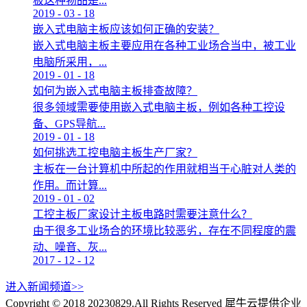
板这种物品是...
2019
-
03
-
18
嵌入式电脑主板应该如何正确的安装？
嵌入式电脑主板主要应用在各种工业场合当中，被工业
电脑所采用，...
2019
-
01
-
18
如何为嵌入式电脑主板排查故障？
很多领域需要使用嵌入式电脑主板，例如各种工控设
备、GPS导航...
2019
-
01
-
18
如何挑选工控电脑主板生产厂家？
主板在一台计算机中所起的作用就相当于心脏对人类的
作用。而计算...
2019
-
01
-
02
工控主板厂家设计主板电路时需要注意什么？
由于很多工业场合的环境比较恶劣，存在不同程度的震
动、噪音、灰...
2017
-
12
-
12
进入新闻频道>>
Copyright © 2018 20230829.All Rights Reserved
犀牛云提供企业