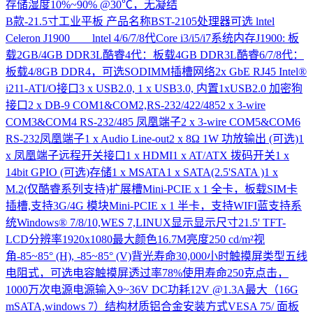
存储湿度10%~90% @30℃，无凝结
B款-21.5寸工业平板
产品名称BST-2105处理器可选 lntel
Celeron J1900 lntel 4/6/7/8代Core i3/i5/i7系统内存J1900: 板
载2GB/4GB DDR3L酷睿4代：板载4GB DDR3L酷睿6/7/8代：
板载4/8GB DDR4，可选SODIMM插槽网络2x GbE RJ45 Intel®
i211-ATI/O接口3 x USB2.0, 1 x USB3.0, 内置1xUSB2.0 加密狗
接口2 x DB-9 COM1&COM2,RS-232/422/4852 x 3-wire
COM3&COM4 RS-232/485 凤凰端子2 x 3-wire COM5&COM6
RS-232凤凰端子1 x Audio Line-out2 x 8Ω 1W 功放输出 (可选)1
x 凤凰端子远程开关接口1 x HDMI1 x AT/ATX 拨码开关1 x
14bit GPIO (可选)存储1 x MSATA1 x SATA(2.5'SATA )1 x
M.2(仅酷睿系列支持)扩展槽Mini-PCIE x 1 全卡，板载SIM卡
插槽,支持3G/4G 模块Mini-PCIE x 1 半卡，支持WIFI蓝支持系
统Windows® 7/8/10,WES 7,LINUX显示显示尺寸21.5' TFT-
LCD分辨率1920x1080最大颜色16.7M亮度250 cd/m²视
角-85~85° (H), -85~85° (V)背光寿命30,000小时触摸屏类型五线
电阻式，可选电容触摸屏透过率78%使用寿命250克点击，
1000万次电源电源输入9~36V DC功耗12V @1.3A最大（16G
mSATA,windows 7）结构材质铝合金安装方式VESA 75/ 面板