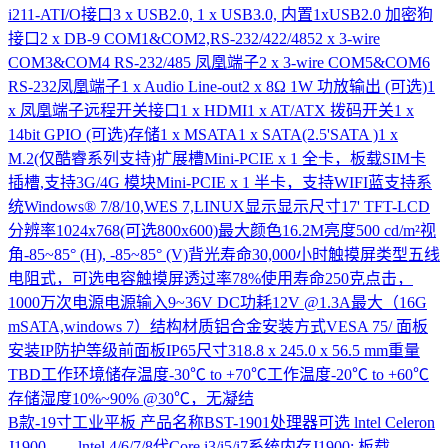
i211-ATI/O接口3 x USB2.0, 1 x USB3.0, 内置1xUSB2.0 加密狗
接口2 x DB-9 COM1&COM2,RS-232/422/4852 x 3-wire
COM3&COM4 RS-232/485 凤凰端子2 x 3-wire COM5&COM6
RS-232凤凰端子1 x Audio Line-out2 x 8Ω 1W 功放输出 (可选)1
x 凤凰端子远程开关接口1 x HDMI1 x AT/ATX 拨码开关1 x
14bit GPIO (可选)存储1 x MSATA1 x SATA(2.5'SATA )1 x
M.2(仅酷睿系列支持)扩展槽Mini-PCIE x 1 全卡，板载SIM卡
插槽,支持3G/4G 模块Mini-PCIE x 1 半卡，支持WIFI蓝支持系
统Windows® 7/8/10,WES 7,LINUX显示显示尺寸17' TFT-LCD
分辨率1024x768(可选800x600)最大颜色16.2M亮度500 cd/m²视
角-85~85° (H), -85~85° (V)背光寿命30,000小时触摸屏类型五线
电阻式，可选电容触摸屏透过率78%使用寿命250克点击，
1000万次电源电源输入9~36V DC功耗12V @1.3A最大（16G
mSATA,windows 7）结构材质铝合金安装方式VESA 75/ 面板
安装IP防护等级前面板IP65尺寸318.8 x 245.0 x 56.5 mm重量
TBD工作环境储存温度-30℃ to +70℃工作温度-20℃ to +60℃
存储湿度10%~90% @30℃，无凝结
B款-19寸工业平板
产品名称BST-1901处理器可选 lntel Celeron
J1900 lntel 4/6/7/8代Core i3/i5/i7系统内存J1900: 板载