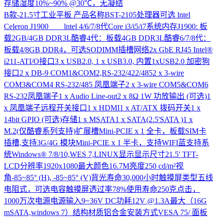
存储湿度10%~90% @30℃，无凝结
B款-21.5寸工业平板
产品名称BST-2105处理器可选 lntel
Celeron J1900 lntel 4/6/7/8代Core i3/i5/i7系统内存J1900: 板
载2GB/4GB DDR3L酷睿4代：板载4GB DDR3L酷睿6/7/8代：
板载4/8GB DDR4，可选SODIMM插槽网络2x GbE RJ45 Intel®
i211-ATI/O接口3 x USB2.0, 1 x USB3.0, 内置1xUSB2.0 加密狗
接口2 x DB-9 COM1&COM2,RS-232/422/4852 x 3-wire
COM3&COM4 RS-232/485 凤凰端子2 x 3-wire COM5&COM6
RS-232凤凰端子1 x Audio Line-out2 x 8Ω 1W 功放输出 (可选)1
x 凤凰端子远程开关接口1 x HDMI1 x AT/ATX 拨码开关1 x
14bit GPIO (可选)存储1 x MSATA1 x SATA(2.5'SATA )1 x
M.2(仅酷睿系列支持)扩展槽Mini-PCIE x 1 全卡，板载SIM卡
插槽,支持3G/4G 模块Mini-PCIE x 1 半卡，支持WIFI蓝支持系
统Windows® 7/8/10,WES 7,LINUX显示显示尺寸21.5' TFT-
LCD分辨率1920x1080最大颜色16.7M亮度250 cd/m²视
角-85~85° (H), -85~85° (V)背光寿命30,000小时触摸屏类型五线
电阻式，可选电容触摸屏透过率78%使用寿命250克点击，
1000万次电源电源输入9~36V DC功耗12V @1.3A最大（16G
mSATA,windows 7）结构材质铝合金安装方式VESA 75/ 面板