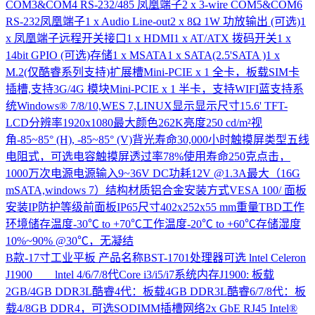
COM3&COM4 RS-232/485 凤凰端子2 x 3-wire COM5&COM6
RS-232凤凰端子1 x Audio Line-out2 x 8Ω 1W 功放输出 (可选)1
x 凤凰端子远程开关接口1 x HDMI1 x AT/ATX 拨码开关1 x
14bit GPIO (可选)存储1 x MSATA1 x SATA(2.5'SATA )1 x
M.2(仅酷睿系列支持)扩展槽Mini-PCIE x 1 全卡，板载SIM卡
插槽,支持3G/4G 模块Mini-PCIE x 1 半卡，支持WIFI蓝支持系
统Windows® 7/8/10,WES 7,LINUX显示显示尺寸15.6' TFT-
LCD分辨率1920x1080最大颜色262K亮度250 cd/m²视
角-85~85° (H), -85~85° (V)背光寿命30,000小时触摸屏类型五线
电阻式，可选电容触摸屏透过率78%使用寿命250克点击，
1000万次电源电源输入9~36V DC功耗12V @1.3A最大（16G
mSATA,windows 7）结构材质铝合金安装方式VESA 100/ 面板
安装IP防护等级前面板IP65尺寸402x252x55 mm重量TBD工作
环境储存温度-30℃ to +70℃工作温度-20℃ to +60℃存储湿度
10%~90% @30℃，无凝结
B款-17寸工业平板
产品名称BST-1701处理器可选 lntel Celeron
J1900 lntel 4/6/7/8代Core i3/i5/i7系统内存J1900: 板载
2GB/4GB DDR3L酷睿4代：板载4GB DDR3L酷睿6/7/8代：板
载4/8GB DDR4，可选SODIMM插槽网络2x GbE RJ45 Intel®