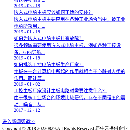
板这种物品是...
2019
-
03
-
18
嵌入式电脑主板应该如何正确的安装？
嵌入式电脑主板主要应用在各种工业场合当中，被工业
电脑所采用，...
2019
-
01
-
18
如何为嵌入式电脑主板排查故障？
很多领域需要使用嵌入式电脑主板，例如各种工控设
备、GPS导航...
2019
-
01
-
18
如何挑选工控电脑主板生产厂家？
主板在一台计算机中所起的作用就相当于心脏对人类的
作用。而计算...
2019
-
01
-
02
工控主板厂家设计主板电路时需要注意什么？
由于很多工业场合的环境比较恶劣，存在不同程度的震
动、噪音、灰...
2017
-
12
-
12
进入新闻频道>>
Copyright © 2018 20230829.All Rights Reserved
犀牛云提供企业