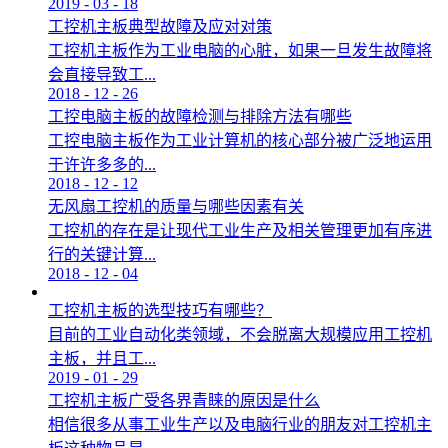
2019
-
03
-
18
工控机主板典型故障及应对对策
工控机主板作为工业电脑的心脏，如果一旦发生故障将
会直接导致工...
2018
-
12
-
26
工控电脑主板的故障检测与排除方法有哪些
工控电脑主板作为工业计算机的核心部分被广泛地运用
于许许多多的...
2018
-
12
-
12
无风扇工控机的质量与哪些因素有关
工控机的存在是让现代工业生产及相关管理更加有序进
行的关键计算...
2018
-
12
-
04
工控机主板的选型技巧有哪些？
目前的工业自动化类领域，不会脱离大规模应用工控机
主板，并且工...
2019
-
01
-
29
工控机主板广受各界青睐的原因是什么
相信很多从事工业生产以及电脑行业的朋友对工控机主