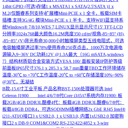
14bit GPIO (可选)存储1 x MSATA1 x SATA(2.5'SATA )1 x
M.2(仅酷睿系列支持)扩展槽Mini-PCIE x 1 全卡，板载SIM卡
插槽,支持3G/4G 模块Mini-PCIE x 1 半卡，支持WIFI蓝支持系
统Windows® 7/8/10,WES 7,LINUX显示显示尺寸15' TFT-LCD
分辨率1024x768最大颜色16.2M亮度350 cd/m²视角-85~85° (H),
-85~85° (V)背光寿命30,000小时触摸屏类型五线电阻式，可选
电容触摸屏透过率78%使用寿命250克点击，1000万次电源电
源输入9~36V DC功耗12V @1.3A最大（16G mSATA,windows
7）结构材质铝合金安装方式VESA 100/ 面板安装IP防护等级
前面板IP65尺寸376.1 x 285.3 x 58.7 mm重量TBD工作环境储存
温度-30℃ to +70℃工作温度-20℃ to +60℃存储湿度10%~90%
@30℃，无凝结
B款-15.6寸工业平板
产品名称BST-1506处理器可选 lntel
Celeron J1900 lntel 4/6/7/8代Core i3/i5/i7系统内存J1900: 板
载2GB/4GB DDR3L酷睿4代：板载4GB DDR3L酷睿6/7/8代：
板载4/8GB DDR4，可选SODIMM插槽网络2x GbE RJ45 Intel®
i211-ATI/O接口3 x USB2.0, 1 x USB3.0, 内置1xUSB2.0 加密狗
接口2 x DB-9 COM1&COM2,RS-232/422/4852 x 3-wire