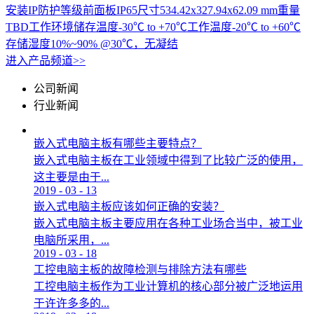
安装IP防护等级前面板IP65尺寸534.42x327.94x62.09 mm重量
TBD工作环境储存温度-30℃ to +70℃工作温度-20℃ to +60℃
存储湿度10%~90% @30℃，无凝结
进入产品频道>>
公司新闻
行业新闻
嵌入式电脑主板有哪些主要特点？
嵌入式电脑主板在工业领域中得到了比较广泛的使用，
这主要是由于...
2019
-
03
-
13
嵌入式电脑主板应该如何正确的安装？
嵌入式电脑主板主要应用在各种工业场合当中，被工业
电脑所采用，...
2019
-
03
-
18
工控电脑主板的故障检测与排除方法有哪些
工控电脑主板作为工业计算机的核心部分被广泛地运用
于许许多多的...