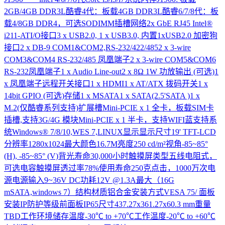
2GB/4GB DDR3L酷睿4代：板载4GB DDR3L酷睿6/7/8代：板
载4/8GB DDR4，可选SODIMM插槽网络2x GbE RJ45 Intel®
i211-ATI/O接口3 x USB2.0, 1 x USB3.0, 内置1xUSB2.0 加密狗
接口2 x DB-9 COM1&COM2,RS-232/422/4852 x 3-wire
COM3&COM4 RS-232/485 凤凰端子2 x 3-wire COM5&COM6
RS-232凤凰端子1 x Audio Line-out2 x 8Ω 1W 功放输出 (可选)1
x 凤凰端子远程开关接口1 x HDMI1 x AT/ATX 拨码开关1 x
14bit GPIO (可选)存储1 x MSATA1 x SATA(2.5'SATA )1 x
M.2(仅酷睿系列支持)扩展槽Mini-PCIE x 1 全卡，板载SIM卡
插槽,支持3G/4G 模块Mini-PCIE x 1 半卡，支持WIFI蓝支持系
统Windows® 7/8/10,WES 7,LINUX显示显示尺寸19' TFT-LCD
分辨率1280x1024最大颜色16.7M亮度250 cd/m²视角-85~85°
(H), -85~85° (V)背光寿命30,000小时触摸屏类型五线电阻式，
可选电容触摸屏透过率78%使用寿命250克点击，1000万次电
源电源输入9~36V DC功耗12V @1.3A最大（16G
mSATA,windows 7）结构材质铝合金安装方式VESA 75/ 面板
安装IP防护等级前面板IP65尺寸437.27x361.27x60.3 mm重量
TBD工作环境储存温度-30℃ to +70℃工作温度-20℃ to +60℃