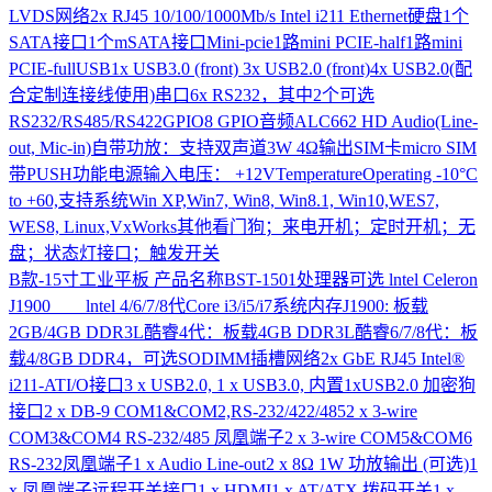
LVDS网络2x RJ45 10/100/1000Mb/s Intel i211 Ethernet硬盘1个
SATA接口1个mSATA接口Mini-pcie1路mini PCIE-half1路mini
PCIE-fullUSB1x USB3.0 (front) 3x USB2.0 (front)4x USB2.0(配
合定制连接线使用)串口6x RS232，其中2个可选
RS232/RS485/RS422GPIO8 GPIO音频ALC662 HD Audio(Line-
out, Mic-in)自带功放：支持双声道3W 4Ω输出SIM卡micro SIM
带PUSH功能电源输入电压： +12VTemperatureOperating -10°C
to +60,支持系统Win XP,Win7, Win8, Win8.1, Win10,WES7,
WES8, Linux,VxWorks其他看门狗；来电开机；定时开机；无
盘；状态灯接口；触发开关
B款-15寸工业平板
产品名称BST-1501处理器可选 lntel Celeron
J1900 lntel 4/6/7/8代Core i3/i5/i7系统内存J1900: 板载
2GB/4GB DDR3L酷睿4代：板载4GB DDR3L酷睿6/7/8代：板
载4/8GB DDR4，可选SODIMM插槽网络2x GbE RJ45 Intel®
i211-ATI/O接口3 x USB2.0, 1 x USB3.0, 内置1xUSB2.0 加密狗
接口2 x DB-9 COM1&COM2,RS-232/422/4852 x 3-wire
COM3&COM4 RS-232/485 凤凰端子2 x 3-wire COM5&COM6
RS-232凤凰端子1 x Audio Line-out2 x 8Ω 1W 功放输出 (可选)1
x 凤凰端子远程开关接口1 x HDMI1 x AT/ATX 拨码开关1 x