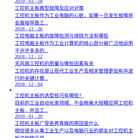
2019
-
03
-
18
工控机主板典型故障及应对对策
工控机主板作为工业电脑的心脏，如果一旦发生故障将
会直接导致工...
2018
-
12
-
26
工控电脑主板的故障检测与排除方法有哪些
工控电脑主板作为工业计算机的核心部分被广泛地运用
于许许多多的...
2018
-
12
-
12
无风扇工控机的质量与哪些因素有关
工控机的存在是让现代工业生产及相关管理更加有序进
行的关键计算...
2018
-
12
-
04
工控机主板的选型技巧有哪些？
目前的工业自动化类领域，不会脱离大规模应用工控机
主板，并且工...
2019
-
01
-
29
工控机主板广受各界青睐的原因是什么
相信很多从事工业生产以及电脑行业的朋友对工控机主