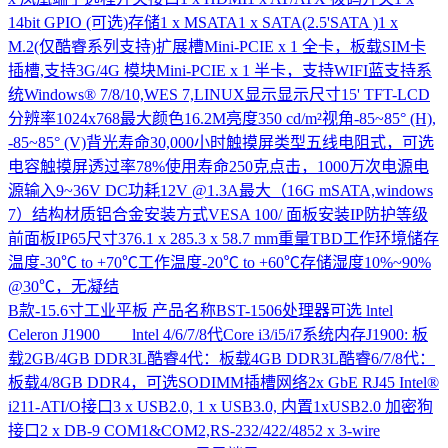
14bit GPIO (可选)存储1 x MSATA1 x SATA(2.5'SATA )1 x
M.2(仅酷睿系列支持)扩展槽Mini-PCIE x 1 全卡，板载SIM卡
插槽,支持3G/4G 模块Mini-PCIE x 1 半卡，支持WIFI蓝支持系
统Windows® 7/8/10,WES 7,LINUX显示显示尺寸15' TFT-LCD
分辨率1024x768最大颜色16.2M亮度350 cd/m²视角-85~85° (H),
-85~85° (V)背光寿命30,000小时触摸屏类型五线电阻式，可选
电容触摸屏透过率78%使用寿命250克点击，1000万次电源电
源输入9~36V DC功耗12V @1.3A最大（16G mSATA,windows
7）结构材质铝合金安装方式VESA 100/ 面板安装IP防护等级
前面板IP65尺寸376.1 x 285.3 x 58.7 mm重量TBD工作环境储存
温度-30℃ to +70℃工作温度-20℃ to +60℃存储湿度10%~90%
@30℃，无凝结
B款-15.6寸工业平板
产品名称BST-1506处理器可选 lntel
Celeron J1900 lntel 4/6/7/8代Core i3/i5/i7系统内存J1900: 板
载2GB/4GB DDR3L酷睿4代：板载4GB DDR3L酷睿6/7/8代：
板载4/8GB DDR4，可选SODIMM插槽网络2x GbE RJ45 Intel®
i211-ATI/O接口3 x USB2.0, 1 x USB3.0, 内置1xUSB2.0 加密狗
接口2 x DB-9 COM1&COM2,RS-232/422/4852 x 3-wire