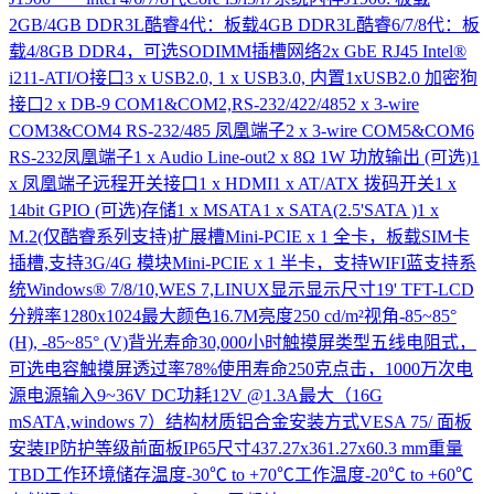
2GB/4GB DDR3L酷睿4代：板载4GB DDR3L酷睿6/7/8代：板
载4/8GB DDR4，可选SODIMM插槽网络2x GbE RJ45 Intel®
i211-ATI/O接口3 x USB2.0, 1 x USB3.0, 内置1xUSB2.0 加密狗
接口2 x DB-9 COM1&COM2,RS-232/422/4852 x 3-wire
COM3&COM4 RS-232/485 凤凰端子2 x 3-wire COM5&COM6
RS-232凤凰端子1 x Audio Line-out2 x 8Ω 1W 功放输出 (可选)1
x 凤凰端子远程开关接口1 x HDMI1 x AT/ATX 拨码开关1 x
14bit GPIO (可选)存储1 x MSATA1 x SATA(2.5'SATA )1 x
M.2(仅酷睿系列支持)扩展槽Mini-PCIE x 1 全卡，板载SIM卡
插槽,支持3G/4G 模块Mini-PCIE x 1 半卡，支持WIFI蓝支持系
统Windows® 7/8/10,WES 7,LINUX显示显示尺寸19' TFT-LCD
分辨率1280x1024最大颜色16.7M亮度250 cd/m²视角-85~85°
(H), -85~85° (V)背光寿命30,000小时触摸屏类型五线电阻式，
可选电容触摸屏透过率78%使用寿命250克点击，1000万次电
源电源输入9~36V DC功耗12V @1.3A最大（16G
mSATA,windows 7）结构材质铝合金安装方式VESA 75/ 面板
安装IP防护等级前面板IP65尺寸437.27x361.27x60.3 mm重量
TBD工作环境储存温度-30℃ to +70℃工作温度-20℃ to +60℃