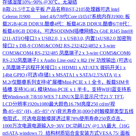
存储湿度10%~90% @30℃，无凝结
B款-21.5寸工业平板
产品名称BST-2105处理器可选 lntel
Celeron J1900 lntel 4/6/7/8代Core i3/i5/i7系统内存J1900: 板
载2GB/4GB DDR3L酷睿4代：板载4GB DDR3L酷睿6/7/8代：
板载4/8GB DDR4，可选SODIMM插槽网络2x GbE RJ45 Intel®
i211-ATI/O接口3 x USB2.0, 1 x USB3.0, 内置1xUSB2.0 加密狗
接口2 x DB-9 COM1&COM2,RS-232/422/4852 x 3-wire
COM3&COM4 RS-232/485 凤凰端子2 x 3-wire COM5&COM6
RS-232凤凰端子1 x Audio Line-out2 x 8Ω 1W 功放输出 (可选)1
x 凤凰端子远程开关接口1 x HDMI1 x AT/ATX 拨码开关1 x
14bit GPIO (可选)存储1 x MSATA1 x SATA(2.5'SATA )1 x
M.2(仅酷睿系列支持)扩展槽Mini-PCIE x 1 全卡，板载SIM卡
插槽,支持3G/4G 模块Mini-PCIE x 1 半卡，支持WIFI蓝支持系
统Windows® 7/8/10,WES 7,LINUX显示显示尺寸21.5' TFT-
LCD分辨率1920x1080最大颜色16.7M亮度250 cd/m²视
角-85~85° (H), -85~85° (V)背光寿命30,000小时触摸屏类型五线
电阻式，可选电容触摸屏透过率78%使用寿命250克点击，
1000万次电源电源输入9~36V DC功耗12V @1.3A最大（16G
mSATA,windows 7）结构材质铝合金安装方式VESA 75/ 面板