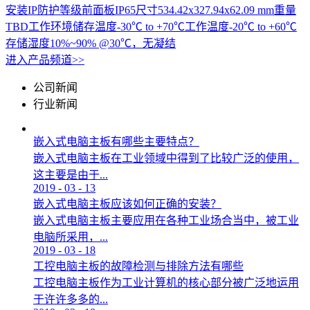
安装IP防护等级前面板IP65尺寸534.42x327.94x62.09 mm重量
TBD工作环境储存温度-30℃ to +70℃工作温度-20℃ to +60℃
存储湿度10%~90% @30℃，无凝结
进入产品频道>>
公司新闻
行业新闻
嵌入式电脑主板有哪些主要特点？
嵌入式电脑主板在工业领域中得到了比较广泛的使用，
这主要是由于...
2019
-
03
-
13
嵌入式电脑主板应该如何正确的安装？
嵌入式电脑主板主要应用在各种工业场合当中，被工业
电脑所采用，...
2019
-
03
-
18
工控电脑主板的故障检测与排除方法有哪些
工控电脑主板作为工业计算机的核心部分被广泛地运用
于许许多多的...