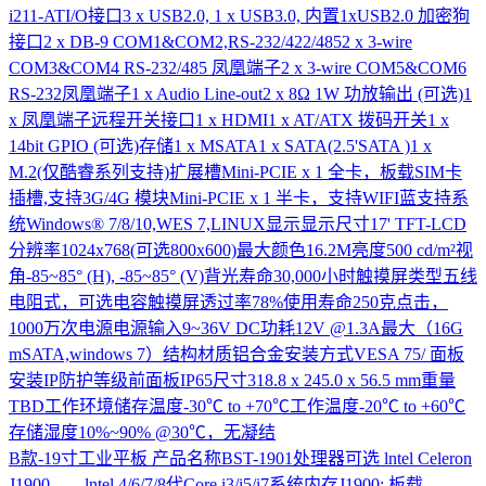
i211-ATI/O接口3 x USB2.0, 1 x USB3.0, 内置1xUSB2.0 加密狗
接口2 x DB-9 COM1&COM2,RS-232/422/4852 x 3-wire
COM3&COM4 RS-232/485 凤凰端子2 x 3-wire COM5&COM6
RS-232凤凰端子1 x Audio Line-out2 x 8Ω 1W 功放输出 (可选)1
x 凤凰端子远程开关接口1 x HDMI1 x AT/ATX 拨码开关1 x
14bit GPIO (可选)存储1 x MSATA1 x SATA(2.5'SATA )1 x
M.2(仅酷睿系列支持)扩展槽Mini-PCIE x 1 全卡，板载SIM卡
插槽,支持3G/4G 模块Mini-PCIE x 1 半卡，支持WIFI蓝支持系
统Windows® 7/8/10,WES 7,LINUX显示显示尺寸17' TFT-LCD
分辨率1024x768(可选800x600)最大颜色16.2M亮度500 cd/m²视
角-85~85° (H), -85~85° (V)背光寿命30,000小时触摸屏类型五线
电阻式，可选电容触摸屏透过率78%使用寿命250克点击，
1000万次电源电源输入9~36V DC功耗12V @1.3A最大（16G
mSATA,windows 7）结构材质铝合金安装方式VESA 75/ 面板
安装IP防护等级前面板IP65尺寸318.8 x 245.0 x 56.5 mm重量
TBD工作环境储存温度-30℃ to +70℃工作温度-20℃ to +60℃
存储湿度10%~90% @30℃，无凝结
B款-19寸工业平板
产品名称BST-1901处理器可选 lntel Celeron
J1900 lntel 4/6/7/8代Core i3/i5/i7系统内存J1900: 板载