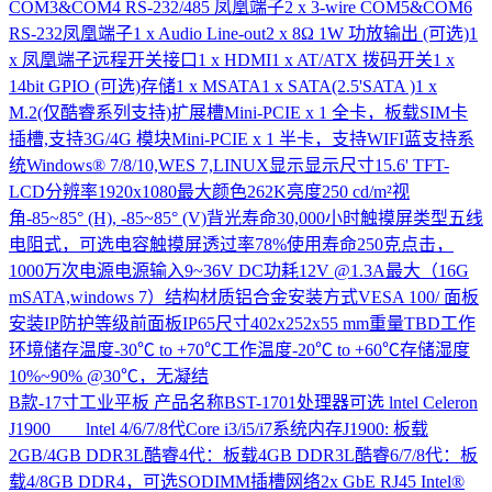
COM3&COM4 RS-232/485 凤凰端子2 x 3-wire COM5&COM6
RS-232凤凰端子1 x Audio Line-out2 x 8Ω 1W 功放输出 (可选)1
x 凤凰端子远程开关接口1 x HDMI1 x AT/ATX 拨码开关1 x
14bit GPIO (可选)存储1 x MSATA1 x SATA(2.5'SATA )1 x
M.2(仅酷睿系列支持)扩展槽Mini-PCIE x 1 全卡，板载SIM卡
插槽,支持3G/4G 模块Mini-PCIE x 1 半卡，支持WIFI蓝支持系
统Windows® 7/8/10,WES 7,LINUX显示显示尺寸15.6' TFT-
LCD分辨率1920x1080最大颜色262K亮度250 cd/m²视
角-85~85° (H), -85~85° (V)背光寿命30,000小时触摸屏类型五线
电阻式，可选电容触摸屏透过率78%使用寿命250克点击，
1000万次电源电源输入9~36V DC功耗12V @1.3A最大（16G
mSATA,windows 7）结构材质铝合金安装方式VESA 100/ 面板
安装IP防护等级前面板IP65尺寸402x252x55 mm重量TBD工作
环境储存温度-30℃ to +70℃工作温度-20℃ to +60℃存储湿度
10%~90% @30℃，无凝结
B款-17寸工业平板
产品名称BST-1701处理器可选 lntel Celeron
J1900 lntel 4/6/7/8代Core i3/i5/i7系统内存J1900: 板载
2GB/4GB DDR3L酷睿4代：板载4GB DDR3L酷睿6/7/8代：板
载4/8GB DDR4，可选SODIMM插槽网络2x GbE RJ45 Intel®