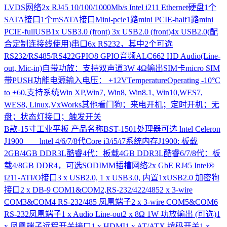
LVDS网络2x RJ45 10/100/1000Mb/s Intel i211 Ethernet硬盘1个
SATA接口1个mSATA接口Mini-pcie1路mini PCIE-half1路mini
PCIE-fullUSB1x USB3.0 (front) 3x USB2.0 (front)4x USB2.0(配
合定制连接线使用)串口6x RS232，其中2个可选
RS232/RS485/RS422GPIO8 GPIO音频ALC662 HD Audio(Line-
out, Mic-in)自带功放：支持双声道3W 4Ω输出SIM卡micro SIM
带PUSH功能电源输入电压： +12VTemperatureOperating -10°C
to +60,支持系统Win XP,Win7, Win8, Win8.1, Win10,WES7,
WES8, Linux,VxWorks其他看门狗；来电开机；定时开机；无
盘；状态灯接口；触发开关
B款-15寸工业平板
产品名称BST-1501处理器可选 lntel Celeron
J1900 lntel 4/6/7/8代Core i3/i5/i7系统内存J1900: 板载
2GB/4GB DDR3L酷睿4代：板载4GB DDR3L酷睿6/7/8代：板
载4/8GB DDR4，可选SODIMM插槽网络2x GbE RJ45 Intel®
i211-ATI/O接口3 x USB2.0, 1 x USB3.0, 内置1xUSB2.0 加密狗
接口2 x DB-9 COM1&COM2,RS-232/422/4852 x 3-wire
COM3&COM4 RS-232/485 凤凰端子2 x 3-wire COM5&COM6
RS-232凤凰端子1 x Audio Line-out2 x 8Ω 1W 功放输出 (可选)1
x 凤凰端子远程开关接口1 x HDMI1 x AT/ATX 拨码开关1 x