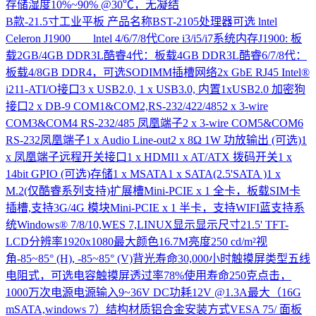
存储湿度10%~90% @30℃，无凝结
B款-21.5寸工业平板
产品名称BST-2105处理器可选 lntel
Celeron J1900 lntel 4/6/7/8代Core i3/i5/i7系统内存J1900: 板
载2GB/4GB DDR3L酷睿4代：板载4GB DDR3L酷睿6/7/8代：
板载4/8GB DDR4，可选SODIMM插槽网络2x GbE RJ45 Intel®
i211-ATI/O接口3 x USB2.0, 1 x USB3.0, 内置1xUSB2.0 加密狗
接口2 x DB-9 COM1&COM2,RS-232/422/4852 x 3-wire
COM3&COM4 RS-232/485 凤凰端子2 x 3-wire COM5&COM6
RS-232凤凰端子1 x Audio Line-out2 x 8Ω 1W 功放输出 (可选)1
x 凤凰端子远程开关接口1 x HDMI1 x AT/ATX 拨码开关1 x
14bit GPIO (可选)存储1 x MSATA1 x SATA(2.5'SATA )1 x
M.2(仅酷睿系列支持)扩展槽Mini-PCIE x 1 全卡，板载SIM卡
插槽,支持3G/4G 模块Mini-PCIE x 1 半卡，支持WIFI蓝支持系
统Windows® 7/8/10,WES 7,LINUX显示显示尺寸21.5' TFT-
LCD分辨率1920x1080最大颜色16.7M亮度250 cd/m²视
角-85~85° (H), -85~85° (V)背光寿命30,000小时触摸屏类型五线
电阻式，可选电容触摸屏透过率78%使用寿命250克点击，
1000万次电源电源输入9~36V DC功耗12V @1.3A最大（16G
mSATA,windows 7）结构材质铝合金安装方式VESA 75/ 面板