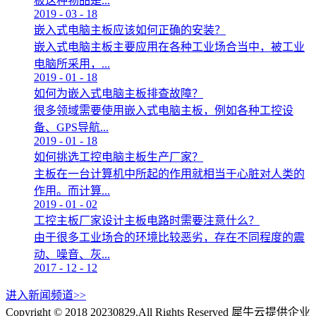
板这种物品是...
2019
-
03
-
18
嵌入式电脑主板应该如何正确的安装？
嵌入式电脑主板主要应用在各种工业场合当中，被工业
电脑所采用，...
2019
-
01
-
18
如何为嵌入式电脑主板排查故障？
很多领域需要使用嵌入式电脑主板，例如各种工控设
备、GPS导航...
2019
-
01
-
18
如何挑选工控电脑主板生产厂家？
主板在一台计算机中所起的作用就相当于心脏对人类的
作用。而计算...
2019
-
01
-
02
工控主板厂家设计主板电路时需要注意什么？
由于很多工业场合的环境比较恶劣，存在不同程度的震
动、噪音、灰...
2017
-
12
-
12
进入新闻频道>>
Copyright © 2018 20230829.All Rights Reserved
犀牛云提供企业