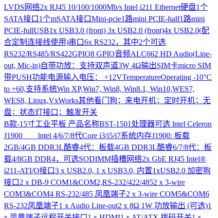
LVDS网络2x RJ45 10/100/1000Mb/s Intel i211 Ethernet硬盘1个
SATA接口1个mSATA接口Mini-pcie1路mini PCIE-half1路mini
PCIE-fullUSB1x USB3.0 (front) 3x USB2.0 (front)4x USB2.0(配
合定制连接线使用)串口6x RS232，其中2个可选
RS232/RS485/RS422GPIO8 GPIO音频ALC662 HD Audio(Line-
out, Mic-in)自带功放：支持双声道3W 4Ω输出SIM卡micro SIM
带PUSH功能电源输入电压： +12VTemperatureOperating -10°C
to +60,支持系统Win XP,Win7, Win8, Win8.1, Win10,WES7,
WES8, Linux,VxWorks其他看门狗；来电开机；定时开机；无
盘；状态灯接口；触发开关
B款-15寸工业平板
产品名称BST-1501处理器可选 lntel Celeron
J1900 lntel 4/6/7/8代Core i3/i5/i7系统内存J1900: 板载
2GB/4GB DDR3L酷睿4代：板载4GB DDR3L酷睿6/7/8代：板
载4/8GB DDR4，可选SODIMM插槽网络2x GbE RJ45 Intel®
i211-ATI/O接口3 x USB2.0, 1 x USB3.0, 内置1xUSB2.0 加密狗
接口2 x DB-9 COM1&COM2,RS-232/422/4852 x 3-wire
COM3&COM4 RS-232/485 凤凰端子2 x 3-wire COM5&COM6
RS-232凤凰端子1 x Audio Line-out2 x 8Ω 1W 功放输出 (可选)1
x 凤凰端子远程开关接口1 x HDMI1 x AT/ATX 拨码开关1 x