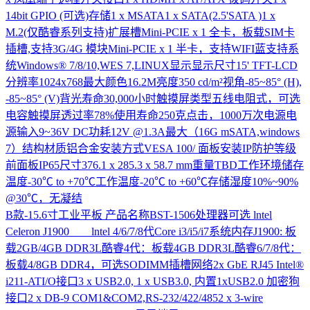
14bit GPIO (可选)存储1 x MSATA1 x SATA(2.5'SATA )1 x
M.2(仅酷睿系列支持)扩展槽Mini-PCIE x 1 全卡，板载SIM卡
插槽,支持3G/4G 模块Mini-PCIE x 1 半卡，支持WIFI蓝支持系
统Windows® 7/8/10,WES 7,LINUX显示显示尺寸15' TFT-LCD
分辨率1024x768最大颜色16.2M亮度350 cd/m²视角-85~85° (H),
-85~85° (V)背光寿命30,000小时触摸屏类型五线电阻式，可选
电容触摸屏透过率78%使用寿命250克点击，1000万次电源电
源输入9~36V DC功耗12V @1.3A最大（16G mSATA,windows
7）结构材质铝合金安装方式VESA 100/ 面板安装IP防护等级
前面板IP65尺寸376.1 x 285.3 x 58.7 mm重量TBD工作环境储存
温度-30℃ to +70℃工作温度-20℃ to +60℃存储湿度10%~90%
@30℃，无凝结
B款-15.6寸工业平板
产品名称BST-1506处理器可选 lntel
Celeron J1900 lntel 4/6/7/8代Core i3/i5/i7系统内存J1900: 板
载2GB/4GB DDR3L酷睿4代：板载4GB DDR3L酷睿6/7/8代：
板载4/8GB DDR4，可选SODIMM插槽网络2x GbE RJ45 Intel®
i211-ATI/O接口3 x USB2.0, 1 x USB3.0, 内置1xUSB2.0 加密狗
接口2 x DB-9 COM1&COM2,RS-232/422/4852 x 3-wire