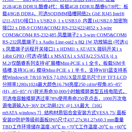
2GB/4GB DDR3L酷睿4代：板载4GB DDR3L酷睿6/7/8代：板
载4/8GB DDR4，可选SODIMM插槽网络2x GbE RJ45 Intel®
i211-ATI/O接口3 x USB2.0, 1 x USB3.0, 内置1xUSB2.0 加密狗
接口2 x DB-9 COM1&COM2,RS-232/422/4852 x 3-wire
COM3&COM4 RS-232/485 凤凰端子2 x 3-wire COM5&COM6
RS-232凤凰端子1 x Audio Line-out2 x 8Ω 1W 功放输出 (可选)1
x 凤凰端子远程开关接口1 x HDMI1 x AT/ATX 拨码开关1 x
14bit GPIO (可选)存储1 x MSATA1 x SATA(2.5'SATA )1 x
M.2(仅酷睿系列支持)扩展槽Mini-PCIE x 1 全卡，板载SIM卡
插槽,支持3G/4G 模块Mini-PCIE x 1 半卡，支持WIFI蓝支持系
统Windows® 7/8/10,WES 7,LINUX显示显示尺寸19' TFT-LCD
分辨率1280x1024最大颜色16.7M亮度250 cd/m²视角-85~85°
(H), -85~85° (V)背光寿命30,000小时触摸屏类型五线电阻式，
可选电容触摸屏透过率78%使用寿命250克点击，1000万次电
源电源输入9~36V DC功耗12V @1.3A最大（16G
mSATA,windows 7）结构材质铝合金安装方式VESA 75/ 面板
安装IP防护等级前面板IP65尺寸437.27x361.27x60.3 mm重量
TBD工作环境储存温度-30℃ to +70℃工作温度-20℃ to +60℃