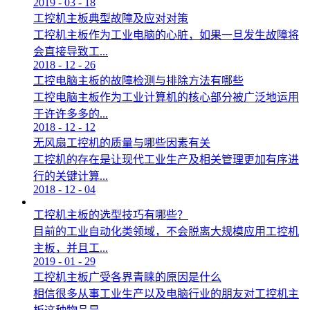
2019
-
03
-
18
工控机主板典型故障及应对对策
工控机主板作为工业电脑的心脏，如果一旦发生故障将
会直接导致工...
2018
-
12
-
26
工控电脑主板的故障检测与排除方法有哪些
工控电脑主板作为工业计算机的核心部分被广泛地运用
于许许多多的...
2018
-
12
-
12
无风扇工控机的质量与哪些因素有关
工控机的存在是让现代工业生产及相关管理更加有序进
行的关键计算...
2018
-
12
-
04
工控机主板的选型技巧有哪些？
目前的工业自动化类领域，不会脱离大规模应用工控机
主板，并且工...
2019
-
01
-
29
工控机主板广受各界青睐的原因是什么
相信很多从事工业生产以及电脑行业的朋友对工控机主