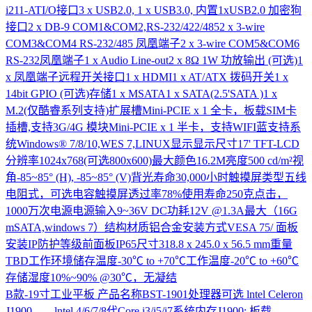
i211-ATI/O接口3 x USB2.0, 1 x USB3.0, 内置1xUSB2.0 加密狗
接口2 x DB-9 COM1&COM2,RS-232/422/4852 x 3-wire
COM3&COM4 RS-232/485 凤凰端子2 x 3-wire COM5&COM6
RS-232凤凰端子1 x Audio Line-out2 x 8Ω 1W 功放输出 (可选)1
x 凤凰端子远程开关接口1 x HDMI1 x AT/ATX 拨码开关1 x
14bit GPIO (可选)存储1 x MSATA1 x SATA(2.5'SATA )1 x
M.2(仅酷睿系列支持)扩展槽Mini-PCIE x 1 全卡，板载SIM卡
插槽,支持3G/4G 模块Mini-PCIE x 1 半卡，支持WIFI蓝支持系
统Windows® 7/8/10,WES 7,LINUX显示显示尺寸17' TFT-LCD
分辨率1024x768(可选800x600)最大颜色16.2M亮度500 cd/m²视
角-85~85° (H), -85~85° (V)背光寿命30,000小时触摸屏类型五线
电阻式，可选电容触摸屏透过率78%使用寿命250克点击，
1000万次电源电源输入9~36V DC功耗12V @1.3A最大（16G
mSATA,windows 7）结构材质铝合金安装方式VESA 75/ 面板
安装IP防护等级前面板IP65尺寸318.8 x 245.0 x 56.5 mm重量
TBD工作环境储存温度-30℃ to +70℃工作温度-20℃ to +60℃
存储湿度10%~90% @30℃，无凝结
B款-19寸工业平板
产品名称BST-1901处理器可选 lntel Celeron
J1900 lntel 4/6/7/8代Core i3/i5/i7系统内存J1900: 板载