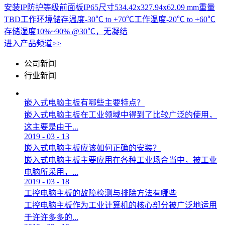
安装IP防护等级前面板IP65尺寸534.42x327.94x62.09 mm重量
TBD工作环境储存温度-30℃ to +70℃工作温度-20℃ to +60℃
存储湿度10%~90% @30℃，无凝结
进入产品频道>>
公司新闻
行业新闻
嵌入式电脑主板有哪些主要特点？
嵌入式电脑主板在工业领域中得到了比较广泛的使用，
这主要是由于...
2019
-
03
-
13
嵌入式电脑主板应该如何正确的安装？
嵌入式电脑主板主要应用在各种工业场合当中，被工业
电脑所采用，...
2019
-
03
-
18
工控电脑主板的故障检测与排除方法有哪些
工控电脑主板作为工业计算机的核心部分被广泛地运用
于许许多多的...