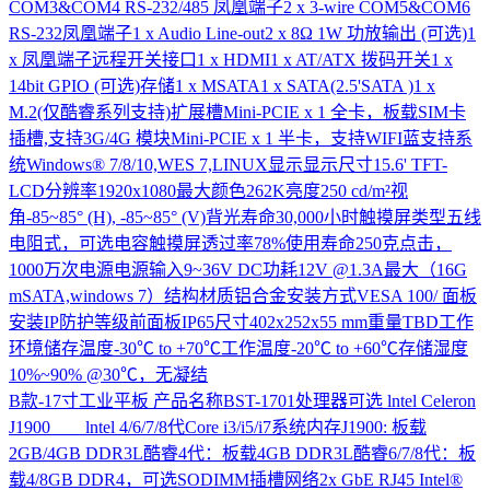
COM3&COM4 RS-232/485 凤凰端子2 x 3-wire COM5&COM6
RS-232凤凰端子1 x Audio Line-out2 x 8Ω 1W 功放输出 (可选)1
x 凤凰端子远程开关接口1 x HDMI1 x AT/ATX 拨码开关1 x
14bit GPIO (可选)存储1 x MSATA1 x SATA(2.5'SATA )1 x
M.2(仅酷睿系列支持)扩展槽Mini-PCIE x 1 全卡，板载SIM卡
插槽,支持3G/4G 模块Mini-PCIE x 1 半卡，支持WIFI蓝支持系
统Windows® 7/8/10,WES 7,LINUX显示显示尺寸15.6' TFT-
LCD分辨率1920x1080最大颜色262K亮度250 cd/m²视
角-85~85° (H), -85~85° (V)背光寿命30,000小时触摸屏类型五线
电阻式，可选电容触摸屏透过率78%使用寿命250克点击，
1000万次电源电源输入9~36V DC功耗12V @1.3A最大（16G
mSATA,windows 7）结构材质铝合金安装方式VESA 100/ 面板
安装IP防护等级前面板IP65尺寸402x252x55 mm重量TBD工作
环境储存温度-30℃ to +70℃工作温度-20℃ to +60℃存储湿度
10%~90% @30℃，无凝结
B款-17寸工业平板
产品名称BST-1701处理器可选 lntel Celeron
J1900 lntel 4/6/7/8代Core i3/i5/i7系统内存J1900: 板载
2GB/4GB DDR3L酷睿4代：板载4GB DDR3L酷睿6/7/8代：板
载4/8GB DDR4，可选SODIMM插槽网络2x GbE RJ45 Intel®