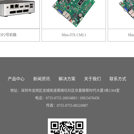
2号机箱
Mini-ITX CML1
Mini-IT
产品中心
新闻资讯
解决方案
关于我们
联系方式
地址：
深圳市龙岗区龙城街道黄阁坑社区京基御景时代大厦1栋1304室
电话：
0755-
0755-26654883 / 18923476458
传真：
0755-
0755-86524987