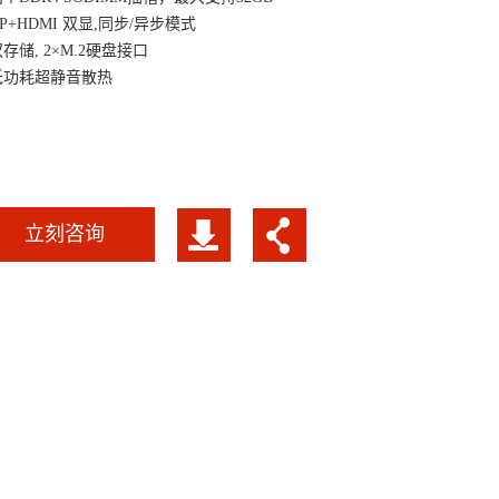
DP+HDMI 双显,同步/异步模式
存储, 2×M.2硬盘接口
 低功耗超静音散热
立刻咨询