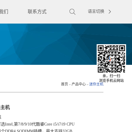
我们
联系方式
语言切换
亲，扫一扫
浏览手机云网站
首页
–
产品中心
–
迷你主机
Q主机
性
选Intel,第7/8/9/10代酷睿Core i5/i7/i9 CPU
两个DDR4 SODIMM插槽，最大支持32GB