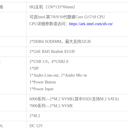
格
HQ主机（150*135*66mm）
可选Intel,第7/8/9/10代酷睿Core i5/i7/i9 CPU
CPU详细参数请访问：
https://ark.intel.com/zh-cn/
2*DDR4 SODIMM，最大支持32GB
2*GbE RJ45 Realtek 8111H
口
2*USB 3.0，4*USB2.0
1*DP
1*Audio Line-out, 1*Audio Mic-in
1*Power Button
1*Power Input
6000系列---2*M.2 NVME(其中SSD1支持M.2 SATA)
7000系列---2*M.2 NVME
2*M.2
入
DC 12V