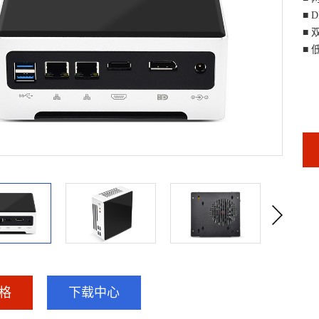
■ 
■
双
■
格
下载中心