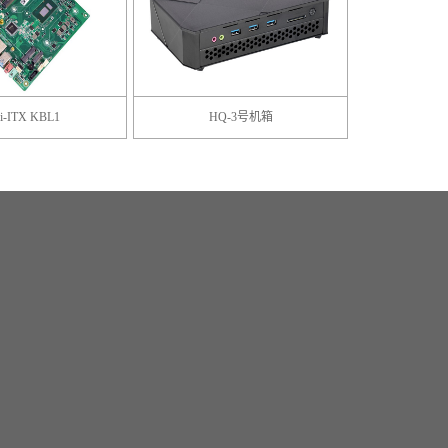
X KBL1
HQ-3号机箱
EXT-K