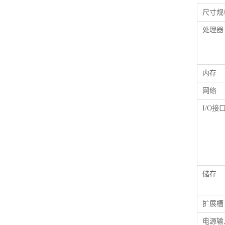
尺寸规
处理器
内存
网络
I/O接
储存
扩展槽
电源输